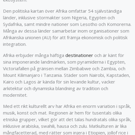
Den politiska kartan över Afrika omfattar 54 självständiga
länder, inklusive stormakter som Nigeria, Egypten och
Sydafrika, samt mindre nationer som Lesotho och Komorerna.
Många av dessa länder samarbetar inom organisationer som
Afrikanska unionen (AU) för att främja ekonomisk och politisk
integration.
Afrika erbjuder många häftiga
destinationer
och är känt för
sina imponerande landmärken, som pyramiderna i Egypten,
Victoriafallen på gränsen mellan Zimbabwe och Zambia, och
Mount Kilimanjaro i Tanzania. Städer som Nairobi, Kapstaden,
Kairo och Lagos är kända för sin levande kultur, vacker
arkitektur och dynamiska blandning av tradition och
modernitet.
Med ett rikt kulturellt arv har Afrika en enorm variation i språk,
musik, konst och mat. Regionen är hem för tusentals olika
etniska grupper, vilket gör att det talas hundratals olika språk,
inklusive arabiska, swahili, hausa och zulu. Matkulturen är lika
mångfacetterad, med rätter som injera i Etiopien, jollof rice i