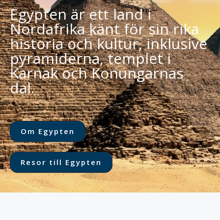
Egypten är ett land i
Nordafrika känt för sin rika
historia och kultur, inklusive
pyramiderna, templet i
Karnak och Konungarnas
dal.
Om Egypten
Resor till Egypten