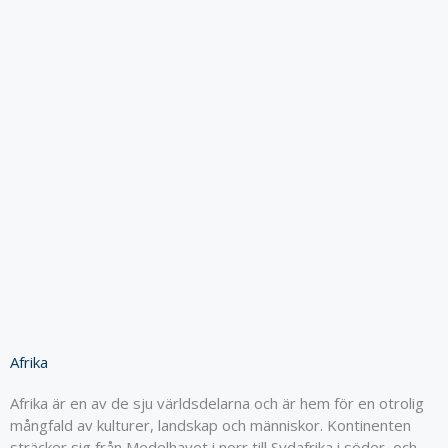
Afrika
Afrika är en av de sju världsdelarna och är hem för en otrolig
mångfald av kulturer, landskap och människor. Kontinenten
sträcker sig från Medelhavet i norr till Sydafrika i söder, och