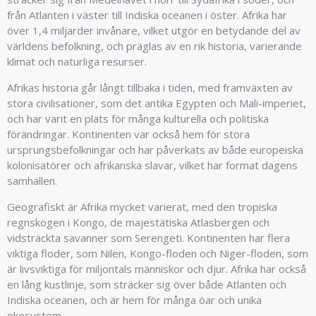
från Atlanten i väster till Indiska oceanen i öster. Afrika har
över 1,4 miljarder invånare, vilket utgör en betydande del av
världens befolkning, och präglas av en rik historia, varierande
klimat och naturliga resurser.
Afrikas historia går långt tillbaka i tiden, med framväxten av
stora civilisationer, som det antika Egypten och Mali-imperiet,
och har varit en plats för många kulturella och politiska
förändringar. Kontinenten var också hem för stora
ursprungsbefolkningar och har påverkats av både europeiska
kolonisatörer och afrikanska slavar, vilket har format dagens
samhällen.
Geografiskt är Afrika mycket varierat, med den tropiska
regnskogen i Kongo, de majestätiska Atlasbergen och
vidsträckta savanner som Serengeti. Kontinenten har flera
viktiga floder, som Nilen, Kongo-floden och Niger-floden, som
är livsviktiga för miljontals människor och djur. Afrika har också
en lång kustlinje, som sträcker sig över både Atlanten och
Indiska oceanen, och är hem för många öar och unika
ekosystem.