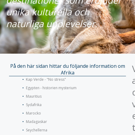
destinationer som erbjuder
unika kulturella och
naturliga upplevelser.
På den här sidan hittar du följande information om
Afrika
Kap Verde - "No stress"
Egypten - historien mysterium
Mauritius
Sydafrika
Marocko
Madagaskar
Seychellerna