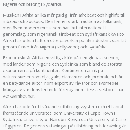
Nigeria och biltong i Sydafrika.
Musiken i Afrika är lika mångsidig, från afrobeat och highlife till
mbalax och soukous. Den har en stark tradition av folkmusik,
men även modern musik som har fått internationellt
genomslag, som nigeriansk afrobeat och sydafrikansk kwaito.
Afrika har också haft en stor påverkan på filmindustrin, särskilt
genom filmer från Nigeria (Nollywood) och Sydafrika.
Ekonomiskt är Afrika en viktig aktör på den globala scenen,
med länder som Nigeria och Sydafrika som bland de största
ekonomierna på kontinenten. Kontinenten är rik på
naturresurser som olja, guld, diamanter och jordbruk, och är
en betydande aktör inom export av råvaror och livsmedel.
Många av världens ledande företag inom dessa sektorer har
verksamhet här.
Afrika har också ett växande utbildningssystem och ett antal
framstående universitet, som University of Cape Town i
Sydafrika, University of Nairobi i Kenya och University of Cairo
i Egypten. Regionens satsningar på utbildning och forskning är