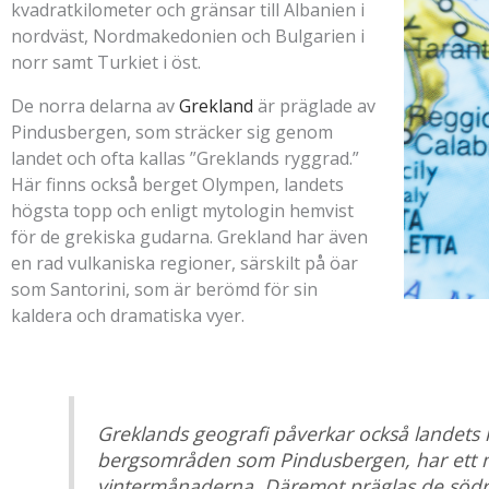
kvadratkilometer och gränsar till Albanien i
nordväst, Nordmakedonien och Bulgarien i
norr samt Turkiet i öst.
De norra delarna av
Grekland
är präglade av
Pindusbergen, som sträcker sig genom
landet och ofta kallas ”Greklands ryggrad.”
Här finns också berget Olympen, landets
högsta topp och enligt mytologin hemvist
för de grekiska gudarna. Grekland har även
en rad vulkaniska regioner, särskilt på öar
som Santorini, som är berömd för sin
kaldera och dramatiska vyer.
Greklands geografi påverkar också landets k
bergsområden som Pindusbergen, har ett me
vintermånaderna. Däremot präglas de södra