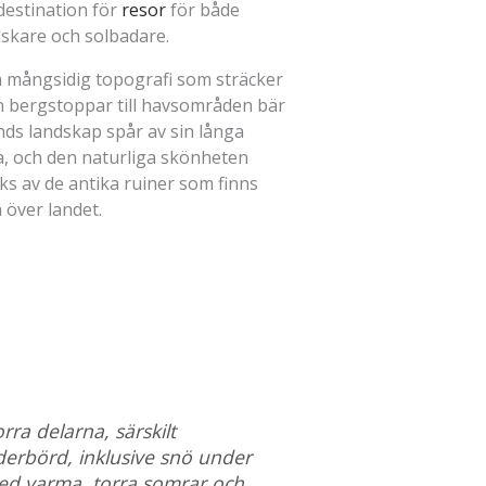
destination för
resor
för både
lskare och solbadare.
 mångsidig topografi som sträcker
ån bergstoppar till havsområden bär
nds landskap spår av sin långa
a, och den naturliga skönheten
ks av de antika ruiner som finns
 över landet.
ra delarna, särskilt
derbörd, inklusive snö under
ed varma, torra somrar och