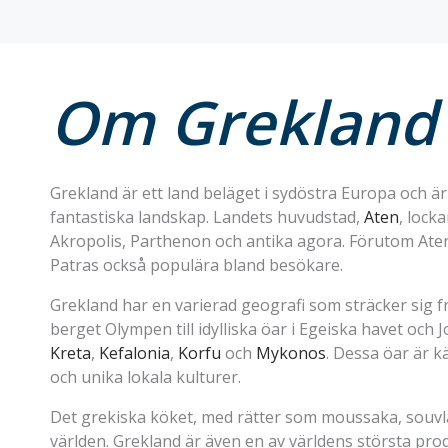
Om Grekland
Grekland är ett land beläget i sydöstra Europa och är k
fantastiska landskap. Landets huvudstad,
Aten
, lock
Akropolis, Parthenon och antika agora. Förutom Ate
Patras också populära bland besökare.
Grekland har en varierad geografi som sträcker sig
berget Olympen till idylliska öar i Egeiska havet och
Kreta
,
Kefalonia
,
Korfu
och
Mykonos
. Dessa öar är k
och unika lokala kulturer.
Det grekiska köket, med rätter som moussaka, souvlaki
världen. Grekland är även en av världens största produ