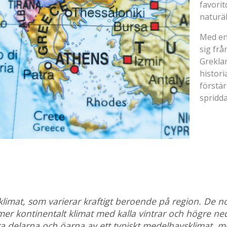
favorit
naturä
Med en
sig fr
Grekla
histori
förstär
spridda
limat, som varierar kraftigt beroende på region. De nor
r kontinentalt klimat med kalla vintrar och högre ne
 delarna och öarna av ett typiskt medelhavsklimat, m