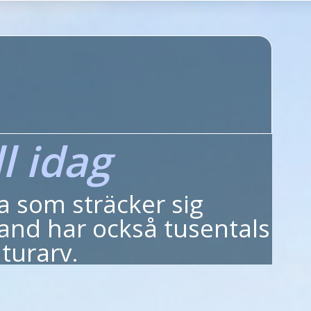
d
l idag
ia som sträcker sig
land har också tusentals
turarv.