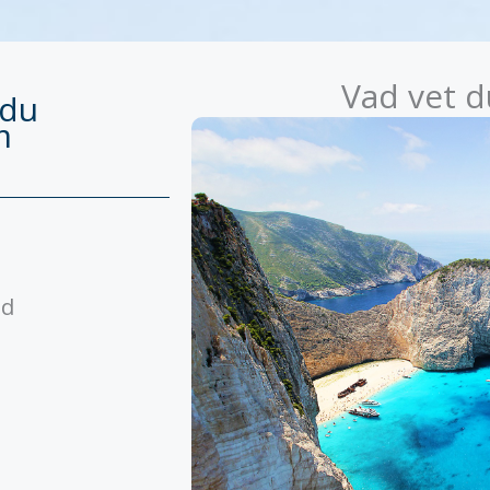
Vad vet 
 du
m
nd