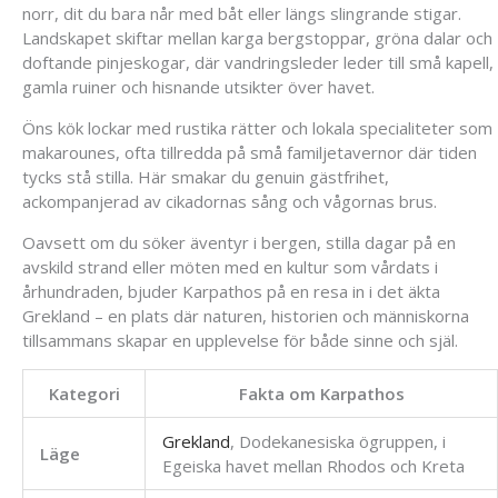
norr, dit du bara når med båt eller längs slingrande stigar.
Landskapet skiftar mellan karga bergstoppar, gröna dalar och
doftande pinjeskogar, där vandringsleder leder till små kapell,
gamla ruiner och hisnande utsikter över havet.
Öns kök lockar med rustika rätter och lokala specialiteter som
makarounes, ofta tillredda på små familjetavernor där tiden
tycks stå stilla. Här smakar du genuin gästfrihet,
ackompanjerad av cikadornas sång och vågornas brus.
Oavsett om du söker äventyr i bergen, stilla dagar på en
avskild strand eller möten med en kultur som vårdats i
århundraden, bjuder Karpathos på en resa in i det äkta
Grekland – en plats där naturen, historien och människorna
tillsammans skapar en upplevelse för både sinne och själ.
Kategori
Fakta om Karpathos
Grekland
, Dodekanesiska ögruppen, i
Läge
Egeiska havet mellan Rhodos och Kreta