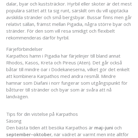
dalar, byar och kuststräckor. Hyrbil eller skoter är det mest
populära sättet att ta sig runt, särskilt om du vill upptäcka
avskilda stränder och små bergsbyar. Bussar finns men går
relativt sällan, främst mellan Pigadia, några större byar och
stränder. För den som vill resa smidigt och flexibelt
rekommenderas därför hyrbil.
Färjeförbindelser
Karpathos hamn i Pigadia har färjelinjer till bland annat
Rhodos, Kasos, Kreta och Pireus (Aten). Det går också
båtar till mindre öar i Dodekaneserna, vilket gör det enkelt
att kombinera Karpathos med andra resmål. Mindre
hamnar som Diafani i norr fungerar som utgångspunkt för
båtturer till stränder och byar som är svåra att nå
landvägen.
Tips för din vistelse på Karpathos
Säsong
Den bästa tiden att besöka Karpathos är
maj–juni
och
september–oktober
, när vädret är varmt men inte alltför