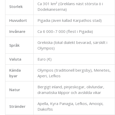
Ca 301 km² (Greklans näst största ö i
Storlek
Dodekaneserna)
Huvudort
Pigadia (även kallad Karpathos stad)
Invånare
Ca 6 000–7 000 (flest i Pigadia)
Grekiska (lokal dialekt bevarad, särskilt i
Språk
Olympos)
Valuta
Euro (€)
Kända
Olympos (traditionell bergsby), Menetes,
byar
Aperi, Lefkos
Bergigt inland, pinjeskogar, olivlundar,
Natur
dramatiska klippor och avskilda vikar
Apella, Kyra Panagia, Lefkos, Amoopi,
Stränder
Diakoftis