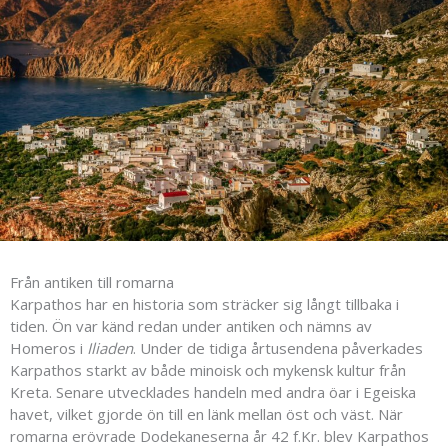
Från antiken till romarna
Karpathos har en historia som sträcker sig långt tillbaka i
tiden. Ön var känd redan under antiken och nämns av
Homeros i
Iliaden
. Under de tidiga årtusendena påverkades
Karpathos starkt av både minoisk och mykensk kultur från
Kreta. Senare utvecklades handeln med andra öar i Egeiska
havet, vilket gjorde ön till en länk mellan öst och väst. När
romarna erövrade Dodekaneserna år 42 f.Kr. blev Karpathos