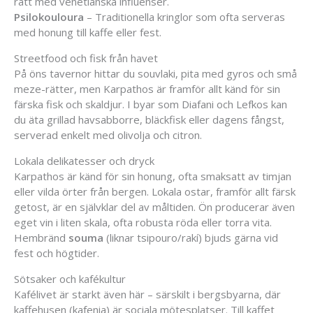
rätt med venetianska influenser.
Psilokouloura
– Traditionella kringlor som ofta serveras
med honung till kaffe eller fest.
Streetfood och fisk från havet
På öns tavernor hittar du souvlaki, pita med gyros och små
meze-rätter, men Karpathos är framför allt känd för sin
färska fisk och skaldjur. I byar som Diafani och Lefkos kan
du äta grillad havsabborre, bläckfisk eller dagens fångst,
serverad enkelt med olivolja och citron.
Lokala delikatesser och dryck
Karpathos är känd för sin honung, ofta smaksatt av timjan
eller vilda örter från bergen. Lokala ostar, framför allt färsk
getost, är en självklar del av måltiden. Ön producerar även
eget vin i liten skala, ofta robusta röda eller torra vita.
Hembränd
souma
(liknar tsipouro/rakí) bjuds gärna vid
fest och högtider.
Sötsaker och kafékultur
Kafélivet är starkt även här – särskilt i bergsbyarna, där
kaffehusen (kafenia) är sociala mötesplatser. Till kaffet