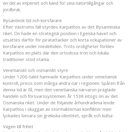
en del av imperiet och känd för sina naturtillgångar och
jordbruk.
Bysantinsk tid och korsfarare
Efter Västroms fall styrdes Karpathos av det Bysantinska
riket. Ön hade en strategisk position i Egeiska havet och
utsattes därför för piratattacker och korta ockupationer av
korsfarare under medeltiden. Trots oroligheter förblev
Karpathos en plats där den ortodoxa tron och lokala
traditioner stod starka.
Venetianskt och osmanskt styre
Under 1200-talet hamnade Karpathos under venetiansk
kontroll, precis som många andra öar i regionen. Spåren från
denna tid är få, men den venetianska närvaron präglade
handeln och försvarssystemen. År 1538 intogs ön av det
Osmanska riket. Under de följande århundradena levde
Karpathos i skuggan av stormakternas konflikter men
lyckades bevara sin grekiska identitet, språk och kultur.
Vägen till frihet