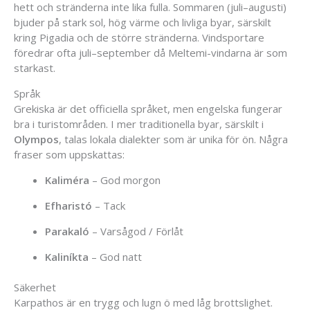
hett och stränderna inte lika fulla. Sommaren (juli–augusti)
bjuder på stark sol, hög värme och livliga byar, särskilt
kring Pigadia och de större stränderna. Vindsportare
föredrar ofta juli–september då Meltemi-vindarna är som
starkast.
Språk
Grekiska är det officiella språket, men engelska fungerar
bra i turistområden. I mer traditionella byar, särskilt i
Olympos
, talas lokala dialekter som är unika för ön. Några
fraser som uppskattas:
Kaliméra
– God morgon
Efharistó
– Tack
Parakaló
– Varsågod / Förlåt
Kaliníkta
– God natt
Säkerhet
Karpathos är en trygg och lugn ö med låg brottslighet.