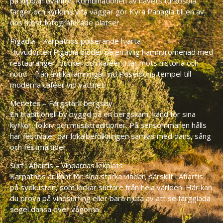
på klippan ovanför. Kombinationen av havets turkosblå
färger och kyrkans vita väggar gör Kyra Panagia till en av
öns mest fotograferade platser.
Pigadia – Karpathos pulserande hjärta
Huvudorten Pigadia bjuder på en livlig hamnpromenad med
restauranger, butiker och kaféer. Här möts historia och
nutid – från antika lämningar vid Poseidons tempel till
moderna caféer vid vattnet.
Menetes – Färgstark bergsby
En traditionell by byggd på en bergskam, känd för sina
kyrkor, folkliv och musiktraditioner. På sensommaren hålls
här festivaler där lokalbefolkningen samlas med dans, sång
och festmåltider.
Surf i Afiartis – Vindarnas lekplats
Karpathos är känt för sina starka vindar, särskilt i Afiartis
på sydkusten, som lockar surfare från hela världen. Här kan
du prova på vindsurfing eller bara njuta av att se färgglada
segel dansa över vågorna.