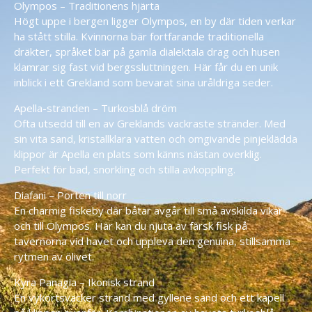
Olympos – Traditionens hjärta
Högt uppe i bergen ligger Olympos, en by där tiden verkar
ha stått stilla. Kvinnorna bär fortfarande traditionella
dräkter, språket bär på gamla dialektala drag och husen
klamrar sig fast vid bergssluttningen. Här får du en unik
inblick i ett Grekland som bevarat sina uråldriga seder.
Apella-stranden – Turkosblå dröm
Ofta utsedd till en av Greklands vackraste stränder. Med
sin vita sand, kristallklara vatten och omgivande pinjeklädda
klippor är Apella en plats som känns nästan overklig.
Perfekt för bad, snorkling och stilla avkoppling.
Diafani – Porten till norr
En charmig fiskeby där båtar avgår till små avskilda vikar
och till Olympos. Här kan du njuta av färsk fisk på
tavernorna vid havet och uppleva den genuina, stillsamma
rytmen av ölivet.
Kyra Panagia – Ikonisk strand
En vykortsvacker strand med gyllene sand och ett kapell