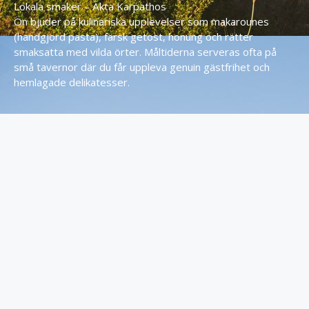
Lokala smaker – Äkta Karpathos
Ön bjuder på kulinariska upplevelser som makarounes
(handgjord pasta), färsk getost, honung och rätter
smaksatta med vilda örter. Måltiderna serveras ofta på
små tavernor där du får uppleva genuin gästfrihet och
hemlagade delikatesser.