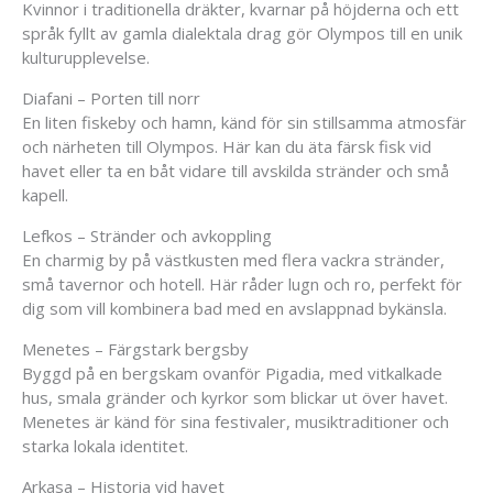
Kvinnor i traditionella dräkter, kvarnar på höjderna och ett
språk fyllt av gamla dialektala drag gör Olympos till en unik
kulturupplevelse.
Diafani – Porten till norr
En liten fiskeby och hamn, känd för sin stillsamma atmosfär
och närheten till Olympos. Här kan du äta färsk fisk vid
havet eller ta en båt vidare till avskilda stränder och små
kapell.
Lefkos – Stränder och avkoppling
En charmig by på västkusten med flera vackra stränder,
små tavernor och hotell. Här råder lugn och ro, perfekt för
dig som vill kombinera bad med en avslappnad bykänsla.
Menetes – Färgstark bergsby
Byggd på en bergskam ovanför Pigadia, med vitkalkade
hus, smala gränder och kyrkor som blickar ut över havet.
Menetes är känd för sina festivaler, musiktraditioner och
starka lokala identitet.
Arkasa – Historia vid havet