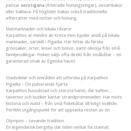
passar
xerotigana
(friterade honungsringar), sesamkakor
eller baklava. På högtider bakas också traditionella
efterrätter med nötter och honung.
Matmarknader och lokala råvaror
Karpathos är mindre än Kreta men bjuder ändå på lokala
marknader, särskilt i Pigadia. Här hittar du färska
grönsaker, örter, linser och bönor, samt olivolja från små
familjeodlingar. Fisken säljs ofta direkt från småbåtar – en
garanterad smak av Egeiska havet.
Stadsdelar och områden att utforska på Karpathos
Pigadia – Ön pulserande hjärta
Karpathos huvudstad och största hamn, där kaféer,
tavernor och butiker kantar strandpromenaden. Här möts
historia och nutid – från små fiskebåtar till livligt kvällsliv.
Perfekt utgångspunkt för att upptäcka resten av ön.
Olympos – Levande tradition
En legendarisk bergsby där tiden verkar ha stannat.