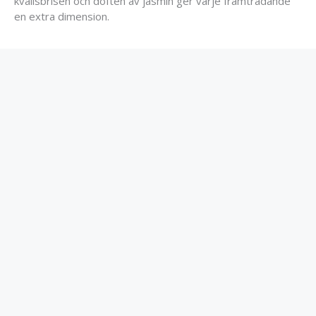
kvällsbrisen och doften av jasmin ger varje framträdande
en extra dimension.