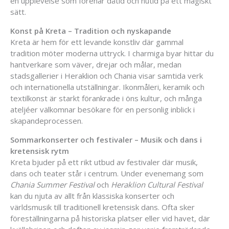
en upplevelse som förenar dåtid och nutid på ett magiskt
sätt.
Konst på Kreta – Tradition och nyskapande
Kreta är hem för ett levande konstliv där gammal
tradition möter moderna uttryck. I charmiga byar hittar du
hantverkare som väver, drejar och målar, medan
stadsgallerier i Heraklion och Chania visar samtida verk
och internationella utställningar. Ikonmåleri, keramik och
textilkonst är starkt förankrade i öns kultur, och många
ateljéer välkomnar besökare för en personlig inblick i
skapandeprocessen.
Sommarkonserter och festivaler – Musik och dans i
kretensisk rytm
Kreta bjuder på ett rikt utbud av festivaler där musik,
dans och teater står i centrum. Under evenemang som
Chania Summer Festival
och
Heraklion Cultural Festival
kan du njuta av allt från klassiska konserter och
världsmusik till traditionell kretensisk dans. Ofta sker
föreställningarna på historiska platser eller vid havet, där