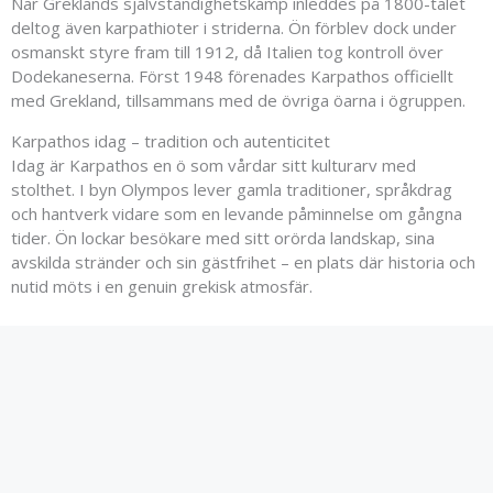
När Greklands självständighetskamp inleddes på 1800-talet
deltog även karpathioter i striderna. Ön förblev dock under
osmanskt styre fram till 1912, då Italien tog kontroll över
Dodekaneserna. Först 1948 förenades Karpathos officiellt
med Grekland, tillsammans med de övriga öarna i ögruppen.
Karpathos idag – tradition och autenticitet
Idag är Karpathos en ö som vårdar sitt kulturarv med
stolthet. I byn Olympos lever gamla traditioner, språkdrag
och hantverk vidare som en levande påminnelse om gångna
tider. Ön lockar besökare med sitt orörda landskap, sina
avskilda stränder och sin gästfrihet – en plats där historia och
nutid möts i en genuin grekisk atmosfär.