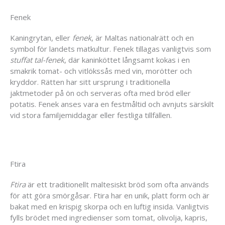
Fenek
Kaningrytan, eller
fenek
, är Maltas nationalrätt och en
symbol för landets matkultur. Fenek tillagas vanligtvis som
stuffat tal-fenek
, där kaninköttet långsamt kokas i en
smakrik tomat- och vitlökssås med vin, morötter och
kryddor. Rätten har sitt ursprung i traditionella
jaktmetoder på ön och serveras ofta med bröd eller
potatis. Fenek anses vara en festmåltid och avnjuts särskilt
vid stora familjemiddagar eller festliga tillfällen.
Ftira
Ftira
är ett traditionellt maltesiskt bröd som ofta används
för att göra smörgåsar. Ftira har en unik, platt form och är
bakat med en krispig skorpa och en luftig insida. Vanligtvis
fylls brödet med ingredienser som tomat, olivolja, kapris,