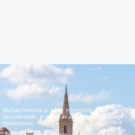
Maltas historia
Maltas historia är både mångsidig och
fascinerande, präglad av dess strategiska läge i
Medelhavet.