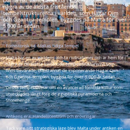
Öarna har varit bebodda i tusentals år, och
några av de äldsta fristående
tempelstrukturerna i världen, som Hagar Qim
och Ġgantija-templen, byggdes på Malta för över
5 000 år sedan.
Förhistorisk tid: Maltas tidiga tempel
Malta har en av världens äldsta civilisationer och är hem för
några av de äldsta fristående tempelstrukturerna som
finns bevarade, bland annat de imponerande Hagar Qim-
och Ġgantija-templen, byggda för över 5 000 år sedan.
Dessa tempel vittnar om en avancerad forntida kultur som
utvecklades långt före de egyptiska pyramiderna och
Stonehenge.
Antikens era: Handelscentrum och erövringar
Tack vare sitt strategiska läge blev Malta under antiken en