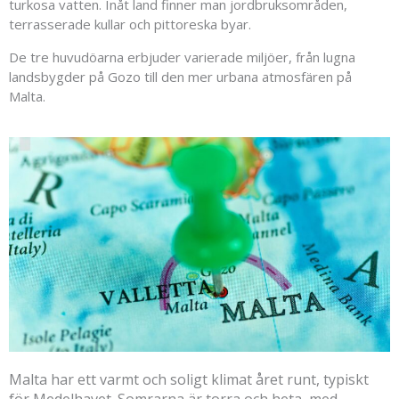
turkosa vatten. Inåt land finner man jordbruksområden,
terrasserade kullar och pittoreska byar.
De tre huvudöarna erbjuder varierade miljöer, från lugna
landsbygder på Gozo till den mer urbana atmosfären på
Malta.
Malta har ett varmt och soligt klimat året runt, typiskt
för Medelhavet. Somrarna är torra och heta, med