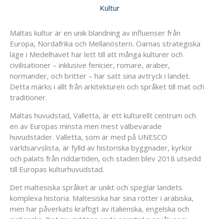
Kultur
Maltas kultur är en unik blandning av influenser från
Europa, Nordafrika och Mellanöstern. Öarnas strategiska
läge i Medelhavet har lett till att många kulturer och
civilisationer – inklusive fenicier, romare, araber,
normander, och britter – har satt sina avtryck i landet.
Detta märks i allt från arkitekturen och språket till mat och
traditioner.
Maltas huvudstad, Valletta, är ett kulturellt centrum och
en av Europas minsta men mest välbevarade
huvudstäder. Valletta, som är med på UNESCO
världsarvslista, är fylld av historiska byggnader, kyrkor
och palats från riddartiden, och staden blev 2018 utsedd
till Europas kulturhuvudstad.
Det maltesiska språket är unikt och speglar landets
komplexa historia. Maltesiska har sina rötter i arabiska,
men har påverkats kraftigt av italienska, engelska och