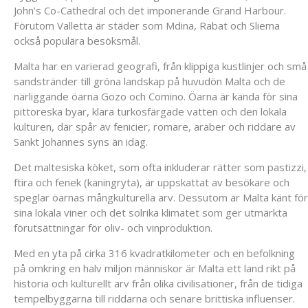
John’s Co-Cathedral och det imponerande Grand Harbour.
Förutom Valletta är städer som Mdina, Rabat och Sliema
också populära besöksmål.
Malta har en varierad geografi, från klippiga kustlinjer och små
sandstränder till gröna landskap på huvudön Malta och de
närliggande öarna Gozo och Comino. Öarna är kända för sina
pittoreska byar, klara turkosfärgade vatten och den lokala
kulturen, där spår av fenicier, romare, araber och riddare av
Sankt Johannes syns än idag.
Det maltesiska köket, som ofta inkluderar rätter som pastizzi,
ftira och fenek (kaningryta), är uppskattat av besökare och
speglar öarnas mångkulturella arv. Dessutom är Malta känt för
sina lokala viner och det solrika klimatet som ger utmärkta
förutsättningar för oliv- och vinproduktion.
Med en yta på cirka 316 kvadratkilometer och en befolkning
på omkring en halv miljon människor är Malta ett land rikt på
historia och kulturellt arv från olika civilisationer, från de tidiga
tempelbyggarna till riddarna och senare brittiska influenser.