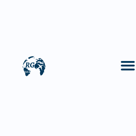
På den här sidan hittar du följande information om
Malta
Om Malta
Geografi och klimat på Malta
Maltas historia
Politik och samhälle
Kultur
Mat på Malta
Populära drycker på Malta
Faktaruta om Malta
Vanliga frågor och svar om Malta
Malta - mitt i Medelhavet