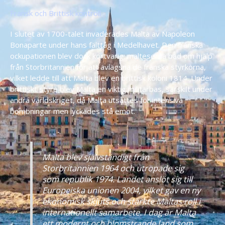
Fransk och Brittisk kontroll
I slutet av 1700-talet invaderades Malta av Napoleon
Bonaparte under hans fälttåg i Medelhavet. Den franska
ockupationen blev dock kortvarig; malteserna bad om hjälp
från Storbritannien för att avlägsna de franska styrkorna,
vilket ledde till att Malta blev en brittisk koloni 1814. Under
brittiskt styre blev Malta en viktig militärbas, särskilt under
andra världskriget, då Malta utsattes för intensiva
bombningar men lyckades stå emot.
Malta blev självständigt från
Storbritannien 1964 och utropade sig
som republik 1974. Landet anslöt sig till
Europeiska unionen 2004, vilket gav en ny
ekonomisk skjuts och stärkte Maltas roll i
internationellt samarbete. I dag är Malta
ett modernt och blomstrande land som