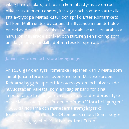
viktig handelsplats, och öarna kom att styras av en rad
olika civilisationer. Fenicier, kartager och romare satte alla
sitt avtryck på Maltas kultur och språk. Efter Romarrikets
fall kom Malta under bysantinskt inflytande innan det blev
en del av det arabiska riket på 800-talet e.Kr. Den arabiska
närvaron influerade språket och kulturen i en riktning som
än idag märks, särskilt i det maltesiska språket.
Johanniterorden och stora belägringen
År 1530 gav den tysk-romerske kejsaren Karl V Malta som
län till Johanniterorden, även känd som Malteserorden.
Riddarna byggde upp ett försvarssystem och utvecklade
huvudstaden Valletta, som än idag är känd för sina
imponerande fästningar och arkitektur. Under deras styre
blev Malta skådeplats för den berömda ”Stora belägringen”
1565, då riddarna och malteserna framgångsrikt
försvarade öarna mot det Ottomanska riket. Denna seger
blev en viktig symbol för kristenheten i Europa.