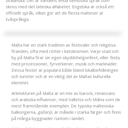
sicilianska. Det är världens enda semitiska språk som
skrivs med det latinska alfabetet. Engelska är också ett
officiellt språk, vilket gör att de flesta malteser är
tvåspråkiga.
Malta har en stark tradition av festivaler och religiösa
firanden, ofta med rötter i katolicismen. Varje stad och
by på Malta firar sin egen skyddshelgonfest, eller
festa
,
med processioner, fyrverkerier, musik och marknader.
Dessa fester är populära både bland lokalbefolkningen
och turister och är en viktig del av Maltas kulturella
identitet.
Arkitekturen på Malta är en mix av barock, renässans
och arabiska influenser, med Valletta och Mdina som de
mest framstående exemplen. De typiska maltesiska
balkongerna,
gallariji
, är målade i starka färger och finns
på många byggnader runtom i landet.