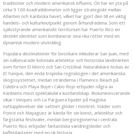
traditioner och modern amerikansk influens. Ön har en yta på
cirka 9 100 kvadratkilometer och ligger strategiskt mellan
Atlanten och Karibiska havet, vilket har gjort den till en viktig
handels- och kulturknutpunkt genom århundradena. Som ett
självstyrande amerikanskt territorium har Puerto Rico en
distinkt identitet som kombinerar sina rika rötter med en
dynamisk modern utveckling.
Populära destinationer för besökare inkluderar San Juan, med
sin välbevarade koloniala arkitektur och historiska landmärken
som forten El Morro och San Cristóbal. Naturälskare lockas av
El Yunque, den enda tropiska regnskogen i det amerikanska
skogssystemet, medan stränderna i Flamenco Beach på
Culebra och Playa Buyé i Cabo Rojo erbjuder några av
Karibiens mest spektakulära kustlandskap. Bioluminescerande
vikar i Vieques och La Parguera bjuder på magiska
nattupplevelser där vattnet glöder i mörkret. Städer som
Ponce och Mayagüez är kända för sin konst, arkitektur och
färgstarka festivaler, medan bergsregionerna i centrala
Puerto Rico erbjuder fantastiska vandringsleder och
kaffeplantager med en rik historia.