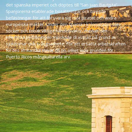
det spanska imperiet och döptes till ”San Juan Bautista”.
Spanjorerna etablerade bosättningar och byggde
befästningar för att försvara sig mot pirater och andra
europeiska makter. Under den spanska kolonialtiden blev
socker och tobak viktiga handelsvaror, medan den
inhemska befolkningen minskade drastiskt på grund av
sjukdomar och tvångsarbete. För att ersätta arbetskraften
fördes afrikanska slavar till ön, vilket lade grunden för
Puerto Ricos mångkulturella arv.