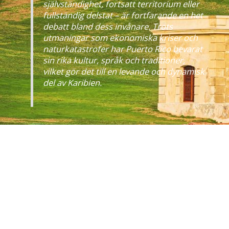
självständighet, fortsatt territorium eller
fullständig delstat – är fortfarande en het
debatt bland dess invånare. Trots
utmaningar som ekonomiska kriser och
naturkatastrofer har Puerto Rico bevarat
sin rika kultur, språk och traditioner,
vilket gör det till en levande och dynamisk
del av Karibien.