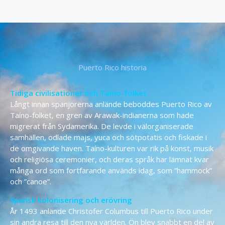
Puerto Rico historia
Tidiga civilisationer och Taíno-folket
Långt innan spanjorerna anlände beboddes Puerto Rico av
Taíno-folket, en gren av Arawak-indianerna som hade
migrerat från Sydamerika. De levde i välorganiserade
samhällen, odlade majs, yuca och sötpotatis och fiskade i
de omgivande haven. Taíno-kulturen var rik på konst, musik
och religiösa ceremonier, och deras språk har lämnat kvar
många ord som fortfarande används idag, som ”hammock”
och ”canoe”.
Spansk kolonisering och erövring
År 1493 anlände Christofer Columbus till Puerto Rico under
sin andra resa till den nya världen. Ön blev snabbt en del av