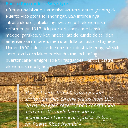
Puerto Rico under USA:s styre
Efter att ha blivit ett amerikanskt territorium genomgick
Puerto Rico stora förändringar. USA införde nya
infrastrukturer, utbildningssystem och ekonomiska
reformer. År 1917 fick puertoricaner amerikanskt
medborgarskap, vilket innebar att de kunde delta i den
amerikanska militären, men utan fulla politiska rättigheter.
Under 1900-talet skedde en stor industrialisering, särskilt
inom textil- och läkemedelsindustrin, och många
puertoricaner emigrerade till fastlandet i jakt på bättre
ekonomiska möjligheter.
Idag är Puerto Rico ett självstyrande
territorium med en unik status inom USA.
Ön har sin egen regering och konstitution
men är fortfarande beroende av
amerikansk ekonomi och politik. Frågan
om Puerto Ricos framtid –