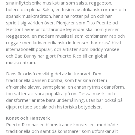
sina inflytelserika musikstilar som salsa, reggaeton,
bolero och plena. Salsa, en fusion av afrikanska rytmer och
spansk musiktradition, har sina rötter på ön och har
spridit sig världen över. Pionjärer som Tito Puente och
Héctor Lavoe är fortfarande legendariska inom genren.
Reggaeton, en modern musikstil som kombinerar rap och
reggae med latinamerikanska influenser, har också blivit
internationellt populär, och artister som Daddy Yankee
och Bad Bunny har gjort Puerto Rico till en global
musikcentrum.
Dans är också en viktig del av kulturarvet. Den
traditionella dansen bomba, som har sina rötter i
afrikanska slavar, samt plena, en annan rytmisk dansform,
fortsätter att vara populära på ön. Dessa musik- och
dansformer är inte bara underhållning, utan bär också på
djupt rotade sociala och historiska betydelser.
Konst och Hantverk
Puerto Rico har en blomstrande konstscen, med både
traditionella och samtida konstnärer som utforskar allt