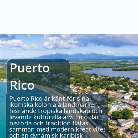
Puerto
Rico
Puerto Rico är känt för sina
ikoniska koloniala landmärken,
hisnande tropiska landskap och
levande kulturella arv. En ö där
historia och tradition flätas
samman med modern kreativitet
och en dynamisk karibisk