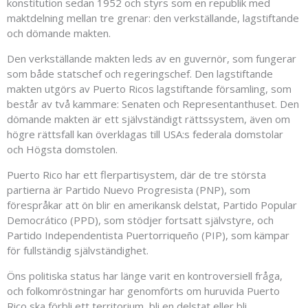
konstitution sedan 1952 och styrs som en republik med
maktdelning mellan tre grenar: den verkställande, lagstiftande
och dömande makten.
Den verkställande makten leds av en guvernör, som fungerar
som både statschef och regeringschef. Den lagstiftande
makten utgörs av Puerto Ricos lagstiftande församling, som
består av två kammare: Senaten och Representanthuset. Den
dömande makten är ett självständigt rättssystem, även om
högre rättsfall kan överklagas till USA:s federala domstolar
och Högsta domstolen.
Puerto Rico har ett flerpartisystem, där de tre största
partierna är Partido Nuevo Progresista (PNP), som
förespråkar att ön blir en amerikansk delstat, Partido Popular
Democrático (PPD), som stödjer fortsatt självstyre, och
Partido Independentista Puertorriqueño (PIP), som kämpar
för fullständig självständighet.
Öns politiska status har länge varit en kontroversiell fråga,
och folkomröstningar har genomförts om huruvida Puerto
Rico ska förbli ett territorium, bli en delstat eller bli