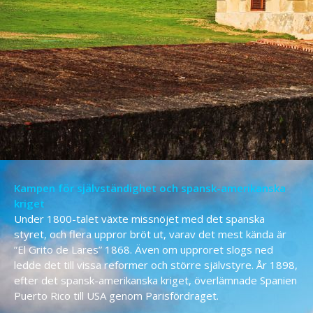
Kampen för självständighet och spansk-amerikanska
kriget
Under 1800-talet växte missnöjet med det spanska
styret, och flera uppror bröt ut, varav det mest kända är
”El Grito de Lares” 1868. Även om upproret slogs ned
ledde det till vissa reformer och större självstyre. År 1898,
efter det spansk-amerikanska kriget, överlämnade Spanien
Puerto Rico till USA genom Parisfördraget.