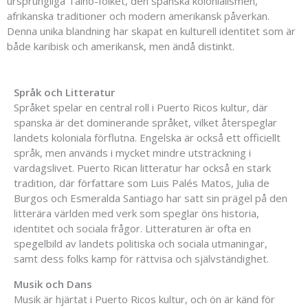
ursprungliga Taíno-folket, den spanska kolonialismen,
afrikanska traditioner och modern amerikansk påverkan.
Denna unika blandning har skapat en kulturell identitet som är
både karibisk och amerikansk, men ändå distinkt.
Språk och Litteratur
Språket spelar en central roll i Puerto Ricos kultur, där
spanska är det dominerande språket, vilket återspeglar
landets koloniala förflutna. Engelska är också ett officiellt
språk, men används i mycket mindre utsträckning i
vardagslivet. Puerto Rican litteratur har också en stark
tradition, där författare som Luis Palés Matos, Julia de
Burgos och Esmeralda Santiago har satt sin prägel på den
litterära världen med verk som speglar öns historia,
identitet och sociala frågor. Litteraturen är ofta en
spegelbild av landets politiska och sociala utmaningar,
samt dess folks kamp för rättvisa och självständighet.
Musik och Dans
Musik är hjärtat i Puerto Ricos kultur, och ön är känd för