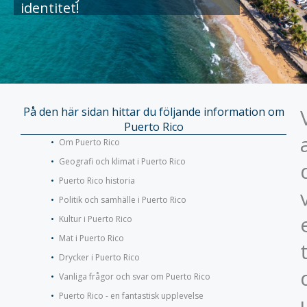
identitet!
På den här sidan hittar du följande information om
Puerto Rico
Om Puerto Rico
Geografi och klimat i Puerto Rico
Puerto Rico historia
Politik och samhälle i Puerto Rico
Kultur i Puerto Rico
Mat i Puerto Rico
Drycker i Puerto Rico
Vanliga frågor och svar om Puerto Rico
Puerto Rico - en fantastisk upplevelse