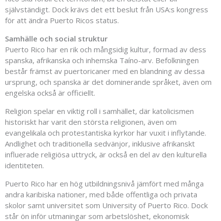
självständigt. Dock krävs det ett beslut från USA:s kongress
för att ändra Puerto Ricos status.
Samhälle och social struktur
Puerto Rico har en rik och mångsidig kultur, formad av dess
spanska, afrikanska och inhemska Taíno-arv. Befolkningen
består främst av puertoricaner med en blandning av dessa
ursprung, och spanska är det dominerande språket, även om
engelska också är officiellt.
Religion spelar en viktig roll i samhället, där katolicismen
historiskt har varit den största religionen, även om
evangelikala och protestantiska kyrkor har vuxit i inflytande.
Andlighet och traditionella sedvänjor, inklusive afrikanskt
influerade religiösa uttryck, är också en del av den kulturella
identiteten.
Puerto Rico har en hög utbildningsnivå jämfört med många
andra karibiska nationer, med både offentliga och privata
skolor samt universitet som University of Puerto Rico. Dock
står ön inför utmaningar som arbetslöshet, ekonomisk