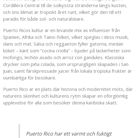
Cordillera Central till de solkyssta stränderna längs kusten,
och öns klimat är tropiskt året runt, vilket gör den till ett
paradis för både sol- och naturälskare.
Puerto Ricos kultur är en levande mix av influenser från
Spanien, Afrika och Taino-folket, vilket speglas i dess musik,
dans och mat. Salsa och reggaeton fyller gatorna, medan
köket – känt som ”cocina criolla” – bjuder på läckerheter som
mofongo, lechón asado och arroz con gandules. Klassiska
drycker som piña colada, som ursprungligen skapades i San
Juan, samt färskpressade juicer från lokala tropiska frukter är
oumbärliga för besökare.
Puerto Rico är en plats där historia och modernitet möts, där
naturens skönhet och kulturens rytm skapar en oförglömlig
upplevelse för alla som besöker denna karibiska skatt.
Puerto Rico har ett varmt och fuktigt