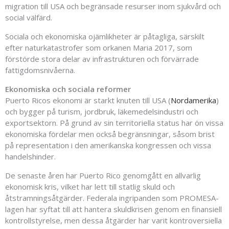
migration till USA och begränsade resurser inom sjukvård och
social välfärd.
Sociala och ekonomiska ojämlikheter är påtagliga, särskilt
efter naturkatastrofer som orkanen Maria 2017, som
förstörde stora delar av infrastrukturen och förvärrade
fattigdomsnivåerna.
Ekonomiska och sociala reformer
Puerto Ricos ekonomi är starkt knuten till USA (
Nordamerika
)
och bygger på turism, jordbruk, läkemedelsindustri och
exportsektorn. På grund av sin territoriella status har ön vissa
ekonomiska fördelar men också begränsningar, såsom brist
på representation i den amerikanska kongressen och vissa
handelshinder.
De senaste åren har Puerto Rico genomgått en allvarlig
ekonomisk kris, vilket har lett till statlig skuld och
åtstramningsåtgärder. Federala ingripanden som PROMESA-
lagen har syftat till att hantera skuldkrisen genom en finansiell
kontrollstyrelse, men dessa åtgärder har varit kontroversiella