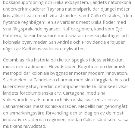
boskapsuppfödning och unika ekosystem. Landets natursköna
underverk inkluderar Tayrona nationalpark, där djungel möter
kristallklart vatten och vita stränder, samt Caño Cristales, ”den
flytande regnbågen”, en av världens mest unika floder med
sina färgsprakande nyanser. Kafferegionen, känd som Eje
Cafetero, lockar besökare med sina pittoreska plantager och
koloniala byar, medan San Andrés och Providencia erbjuder
några av Karibiens vackraste dykvatten.
Colombias rika historia och kultur speglas i dess arkitektur,
musik och traditioner. Huvudstaden Bogotá är en dynamisk
metropol där koloniala byggnader möter modern innovation.
Stadsdelen La Candelaria charmar med sina färgglada hus och
kullerstensgator, medan det imponerande Guldmuseet visar
landets förcolumbianska arv. Cartagena, med sina
välbevarade stadsmurar och historiska kvarter, är en av
Latinamerikas mest ikoniska städer. Medellín har genomgått
en anmärkningsvärd förvandling och är idag en av de mest
innovativa städerna i regionen, medan Cali är känd som salsa-
musikens huvudstad.