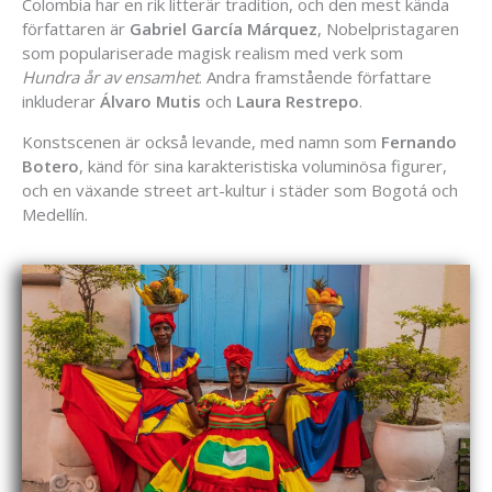
Colombia har en rik litterär tradition, och den mest kända
författaren är
Gabriel García Márquez
, Nobelpristagaren
som populariserade magisk realism med verk som
Hundra år av ensamhet
. Andra framstående författare
inkluderar
Álvaro Mutis
och
Laura Restrepo
.
Konstscenen är också levande, med namn som
Fernando
Botero
, känd för sina karakteristiska voluminösa figurer,
och en växande street art-kultur i städer som Bogotá och
Medellín.