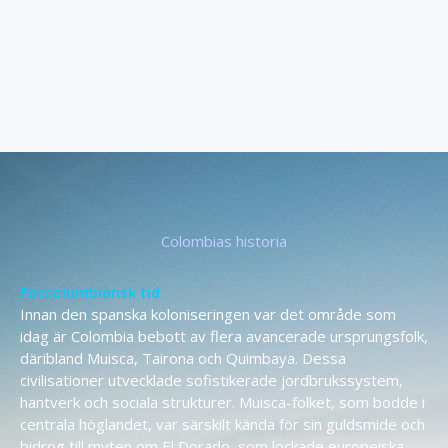
Colombias historia
Förcolumbiansk tid
Innan den spanska koloniseringen var det område som
idag är Colombia bebott av flera avancerade ursprungsfolk,
däribland Muisca, Tairona och Quimbaya. Dessa
civilisationer utvecklade sofistikerade jordbrukssystem,
hantverk och sociala strukturer. Muisca-folket, som bodde i
centrala höglandet, var särskilt kända för sin guldsmide och
bidrog till myten om El Dorado, som lockade europeiska