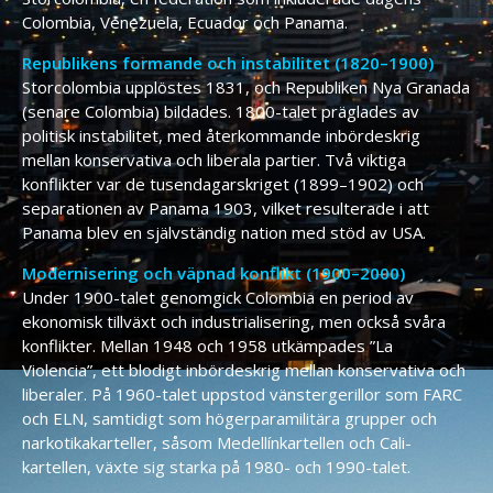
Colombia, Venezuela, Ecuador och Panama.
Republikens formande och instabilitet (1820–1900)
Storcolombia upplöstes 1831, och Republiken Nya Granada
(senare Colombia) bildades. 1800-talet präglades av
politisk instabilitet, med återkommande inbördeskrig
mellan konservativa och liberala partier. Två viktiga
konflikter var de tusendagarskriget (1899–1902) och
separationen av Panama 1903, vilket resulterade i att
Panama blev en självständig nation med stöd av USA.
Modernisering och väpnad konflikt (1900–2000)
Under 1900-talet genomgick Colombia en period av
ekonomisk tillväxt och industrialisering, men också svåra
konflikter. Mellan 1948 och 1958 utkämpades ”La
Violencia”, ett blodigt inbördeskrig mellan konservativa och
liberaler. På 1960-talet uppstod vänstergerillor som FARC
och ELN, samtidigt som högerparamilitära grupper och
narkotikakarteller, såsom Medellínkartellen och Cali-
kartellen, växte sig starka på 1980- och 1990-talet.