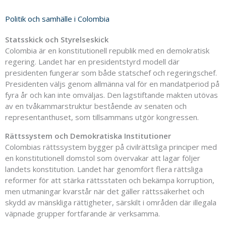
Politik och samhälle i Colombia
Statsskick och Styrelseskick
Colombia är en konstitutionell republik med en demokratisk
regering. Landet har en presidentstyrd modell där
presidenten fungerar som både statschef och regeringschef.
Presidenten väljs genom allmänna val för en mandatperiod på
fyra år och kan inte omväljas. Den lagstiftande makten utövas
av en tvåkammarstruktur bestående av senaten och
representanthuset, som tillsammans utgör kongressen.
Rättssystem och Demokratiska Institutioner
Colombias rättssystem bygger på civilrättsliga principer med
en konstitutionell domstol som övervakar att lagar följer
landets konstitution. Landet har genomfört flera rättsliga
reformer för att stärka rättsstaten och bekämpa korruption,
men utmaningar kvarstår när det gäller rättssäkerhet och
skydd av mänskliga rättigheter, särskilt i områden där illegala
väpnade grupper fortfarande är verksamma.