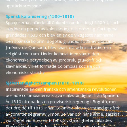
upptäcktsresande.
Spansk kolonisering (1500–1810)
Spanjorerna anlände till Colombia under tidigt 1500-tal och
inledde en period av kolonisering och erövring. Cartagena
grundades 1533 och blev en av de viktigaste hamnarna i
den spanska kolonin. Bogotá, grundad 1538 av Gonzalo
Jiménez de Quesada, blev snart ett administrativt och
religiöst centrum. Under kolonialtiden växte den
ekonomiska betydelsen av jordbruk, gruvdrift och
slavhandel, vilket formade Colombias sociala och
ekonomiska struktur.
Självständighetskampen (1810–1819)
Inspirerade av den franska och amerikanska revolutionen
började colombianerna kräva självständighet från Spanien.
År 1810 utropades en provisorisk regering i Bogotá, men
det dröjde till 1819 innan Colombia blev självständigt efter
avgörande segrar av Simón Bolívar och hans armé, särskilt
vid slaget vid Boyacá. Efter självständigheten bildades
Storcolombia, en federation som inkluderade dagens