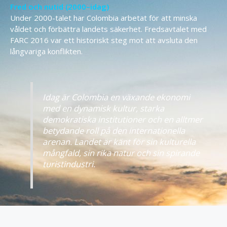
Fred och nutid (2000–idag)
Under 2000-talet har Colombia arbetat för att minska
våldet och förbättra landets säkerhet. Fredsavtalet med
FARC 2016 var ett historiskt steg mot att avsluta den
långvariga konflikten.
Idag är Colombia en växande ekonomi
med en dynamisk kultur, starka
demokratiska institutioner och en alltmer
betydande roll på den internationella
arenan. Landet är känt för sin kulturella
mångfald, sin rika natur och sin spirande
turistindustri.