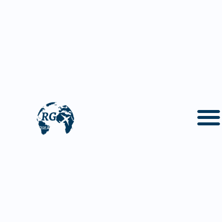
På den här sidan hittar du följande information om
Colombia
Om Colombia
Geografi och klimat i Colombia
Colombias historia
Politik och samhälle i Colombia
Kultur i Colombia
Mat i Colombia
Drycker i Colombia
Faktaruta om Colombia
Colombia - en fantastisk upplevelse
Vanliga frågor och svar om Colombia