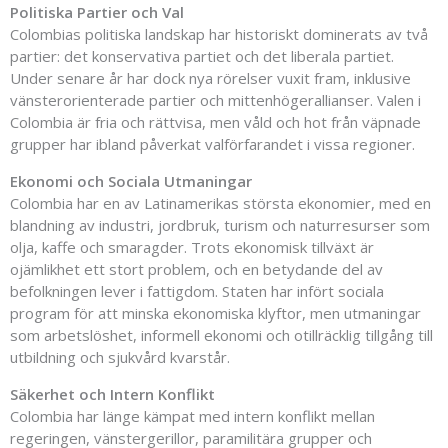
Politiska Partier och Val
Colombias politiska landskap har historiskt dominerats av två
partier: det konservativa partiet och det liberala partiet.
Under senare år har dock nya rörelser vuxit fram, inklusive
vänsterorienterade partier och mittenhögerallianser. Valen i
Colombia är fria och rättvisa, men våld och hot från väpnade
grupper har ibland påverkat valförfarandet i vissa regioner.
Ekonomi och Sociala Utmaningar
Colombia har en av Latinamerikas största ekonomier, med en
blandning av industri, jordbruk, turism och naturresurser som
olja, kaffe och smaragder. Trots ekonomisk tillväxt är
ojämlikhet ett stort problem, och en betydande del av
befolkningen lever i fattigdom. Staten har infört sociala
program för att minska ekonomiska klyftor, men utmaningar
som arbetslöshet, informell ekonomi och otillräcklig tillgång till
utbildning och sjukvård kvarstår.
Säkerhet och Intern Konflikt
Colombia har länge kämpat med intern konflikt mellan
regeringen, vänstergerillor, paramilitära grupper och