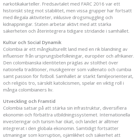
narkotikakarteller. Fredsavtalet med FARC 2016 var ett
historiskt steg mot stabilitet, men vissa grupper har fortsatt
med illegala aktiviteter, inklusive drogsmuggling och
kidnappningar. Staten arbetar aktivt med att stärka
säkerheten och återintegrera tidigare stridande i samhället.
Kultur och Social Dynamik
Colombia är ett mångkulturellt land med en rik blandning av
influenser från ursprungsbefolkningar, européer och afrikaner.
Den colombianska identiteten präglas av stolthet över
nationella traditioner, musikgenrer som vallenato och cumbia
samt passion för fotboll. Samhället är starkt familjeorienterat,
och religiös tro, särskilt katolicismen, spelar en viktig roll i
många colombianers liv.
Utveckling och Framtid
Colombia satsar på att stärka sin infrastruktur, diversifiera
ekonomin och förbättra utbildningssystemet. Internationella
investeringar och turism har ökat, och landet är alltmer
integrerat i den globala ekonomin. Samtidigt fortsätter
utmaningar som korruption, ojämlikhet och säkerhet att