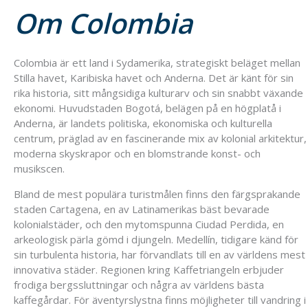
Om Colombia
Colombia är ett land i Sydamerika, strategiskt beläget mellan
Stilla havet, Karibiska havet och Anderna. Det är känt för sin
rika historia, sitt mångsidiga kulturarv och sin snabbt växande
ekonomi. Huvudstaden Bogotá, belägen på en högplatå i
Anderna, är landets politiska, ekonomiska och kulturella
centrum, präglad av en fascinerande mix av kolonial arkitektur,
moderna skyskrapor och en blomstrande konst- och
musikscen.
Bland de mest populära turistmålen finns den färgsprakande
staden Cartagena, en av Latinamerikas bäst bevarade
kolonialstäder, och den mytomspunna Ciudad Perdida, en
arkeologisk pärla gömd i djungeln. Medellín, tidigare känd för
sin turbulenta historia, har förvandlats till en av världens mest
innovativa städer. Regionen kring Kaffetriangeln erbjuder
frodiga bergssluttningar och några av världens bästa
kaffegårdar. För äventyrslystna finns möjligheter till vandring i