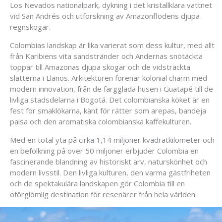
Los Nevados nationalpark, dykning i det kristallklara vattnet
vid San Andrés och utforskning av Amazonflodens djupa
regnskogar.
Colombias landskap är lika varierat som dess kultur, med allt
från Karibiens vita sandstränder och Andernas snötäckta
toppar till Amazonas djupa skogar och de vidsträckta
slätterna i Llanos. Arkitekturen förenar kolonial charm med
modern innovation, från de färgglada husen i Guatapé till de
livliga stadsdelarna i Bogotá. Det colombianska köket är en
fest för smaklökarna, känt för rätter som arepas, bandeja
paisa och den aromatiska colombianska kaffekulturen.
Med en total yta på cirka 1,14 miljoner kvadratkilometer och
en befolkning på över 50 miljoner erbjuder Colombia en
fascinerande blandning av historiskt arv, naturskönhet och
modern livsstil. Den livliga kulturen, den varma gästfriheten
och de spektakulära landskapen gör Colombia till en
oförglömlig destination för resenärer från hela världen.