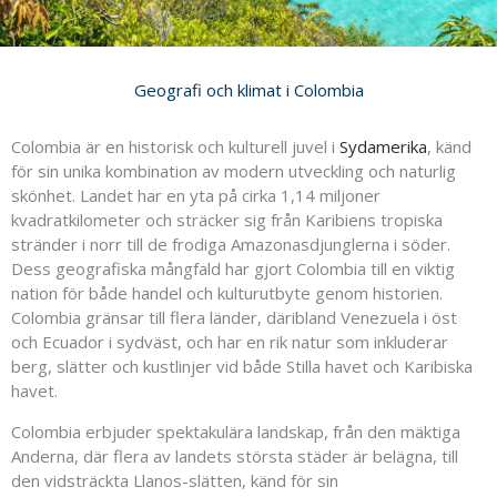
Geografi och klimat i Colombia
Colombia är en historisk och kulturell juvel i
Sydamerika
, känd
för sin unika kombination av modern utveckling och naturlig
skönhet. Landet har en yta på cirka 1,14 miljoner
kvadratkilometer och sträcker sig från Karibiens tropiska
stränder i norr till de frodiga Amazonasdjunglerna i söder.
Dess geografiska mångfald har gjort Colombia till en viktig
nation för både handel och kulturutbyte genom historien.
Colombia gränsar till flera länder, däribland Venezuela i öst
och Ecuador i sydväst, och har en rik natur som inkluderar
berg, slätter och kustlinjer vid både Stilla havet och Karibiska
havet.
Colombia erbjuder spektakulära landskap, från den mäktiga
Anderna, där flera av landets största städer är belägna, till
den vidsträckta Llanos-slätten, känd för sin