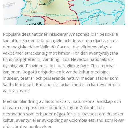
Populära destinationer inkluderar Amazonas, där besökare
kan utforska den täta djungeln och dess unika djurliv, samt
den magiska dalen Valle de Cocora, där världens högsta
vaxpalmer sträcker sig mot himlen. För den äventyrslystna
finns möjligheter till vandring i Los Nevados nationalpark,
dykning vid Providencia och paragliding över Chicamocha-
kanjonen. Bogotá erbjuder en levande kultur med sina
museer, teatrar och pulserande nattliv, medan städer som
Santa Marta och Barranquilla lockar med sina karnevaler och
vackra kuster.
Med sin blandning av historiskt arv, natursköna landskap och
en varm och passionerad befolkning är Colombia en
destination som erbjuder något för alla. Oavsett om du söker
kultur, äventyr eller avkoppling är Colombia ett land som lovar
oförglömliga upplevelser.