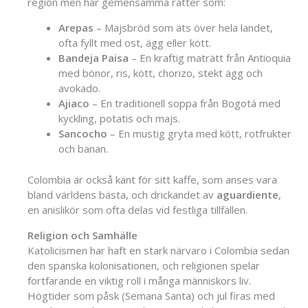
region men har gemensamma rätter som:
Arepas
– Majsbröd som äts över hela landet,
ofta fyllt med ost, ägg eller kött.
Bandeja Paisa
– En kraftig maträtt från Antioquia
med bönor, ris, kött, chorizo, stekt ägg och
avokado.
Ajiaco
– En traditionell soppa från Bogotá med
kyckling, potatis och majs.
Sancocho
– En mustig gryta med kött, rotfrukter
och banan.
Colombia är också känt för sitt kaffe, som anses vara
bland världens bästa, och drickandet av
aguardiente
,
en anislikör som ofta delas vid festliga tillfällen.
Religion och Samhälle
Katolicismen har haft en stark närvaro i Colombia sedan
den spanska kolonisationen, och religionen spelar
fortfarande en viktig roll i många människors liv.
Högtider som påsk (Semana Santa) och jul firas med