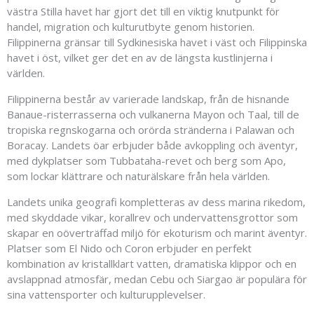
västra Stilla havet har gjort det till en viktig knutpunkt för
handel, migration och kulturutbyte genom historien.
Filippinerna gränsar till Sydkinesiska havet i väst och Filippinska
havet i öst, vilket ger det en av de längsta kustlinjerna i
världen.
Filippinerna består av varierade landskap, från de hisnande
Banaue-risterrasserna och vulkanerna Mayon och Taal, till de
tropiska regnskogarna och orörda stränderna i Palawan och
Boracay. Landets öar erbjuder både avkoppling och äventyr,
med dykplatser som Tubbataha-revet och berg som Apo,
som lockar klättrare och naturälskare från hela världen.
Landets unika geografi kompletteras av dess marina rikedom,
med skyddade vikar, korallrev och undervattensgrottor som
skapar en oöverträffad miljö för ekoturism och marint äventyr.
Platser som El Nido och Coron erbjuder en perfekt
kombination av kristallklart vatten, dramatiska klippor och en
avslappnad atmosfär, medan Cebu och Siargao är populära för
sina vattensporter och kulturupplevelser.