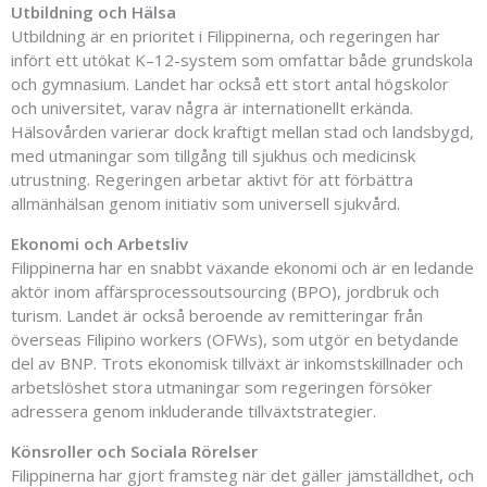
Utbildning och Hälsa
Utbildning är en prioritet i Filippinerna, och regeringen har
infört ett utökat K–12-system som omfattar både grundskola
och gymnasium. Landet har också ett stort antal högskolor
och universitet, varav några är internationellt erkända.
Hälsovården varierar dock kraftigt mellan stad och landsbygd,
med utmaningar som tillgång till sjukhus och medicinsk
utrustning. Regeringen arbetar aktivt för att förbättra
allmänhälsan genom initiativ som universell sjukvård.
Ekonomi och Arbetsliv
Filippinerna har en snabbt växande ekonomi och är en ledande
aktör inom affärsprocessoutsourcing (BPO), jordbruk och
turism. Landet är också beroende av remitteringar från
överseas Filipino workers (OFWs), som utgör en betydande
del av BNP. Trots ekonomisk tillväxt är inkomstskillnader och
arbetslöshet stora utmaningar som regeringen försöker
adressera genom inkluderande tillväxtstrategier.
Könsroller och Sociala Rörelser
Filippinerna har gjort framsteg när det gäller jämställdhet, och