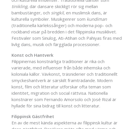
och kulturella influenser. Traditionella danser som
tinikling
, där dansare skickligt rör sig mellan
bambustänger, och
singkil
, en muslimsk dans, är
kulturella symboler. Musikgenrer som
kundiman
(traditionella kärlekssånger) och moderna pop- och
rockband visar på bredden i det filippinska musiklivet.
Festivaler som Sinulog, Ati-Atihan och Pahiyas firas med
livlig dans, musik och färgglada processioner.
Konst och Hantverk
Filippinernas konstnärliga traditioner är rika och
varierade, med influenser från både inhemska och
koloniala källor. Vävkonst, träsniderier och traditionellt
smyckeshantverk är särskilt framträdande. Modern
konst, film och litteratur utforskar ofta teman som
identitet, migration och social rättvisa. Nationella
konstnärer som Fernando Amorsolo och José Rizal är
hyllade för sina bidrag till konst och litteratur.
Filippinsk Gästfrihet
En av de mest kända aspekterna av filippinsk kultur är