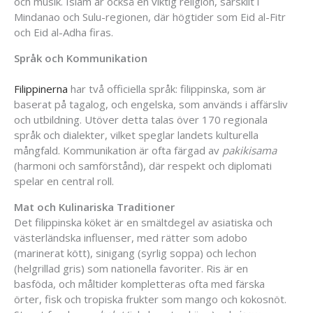
och musik. Islam är också en viktig religion, särskilt i
Mindanao och Sulu-regionen, där högtider som Eid al-Fitr
och Eid al-Adha firas.
Språk och Kommunikation
Filippinerna
har två officiella språk: filippinska, som är
baserat på tagalog, och engelska, som används i affärsliv
och utbildning. Utöver detta talas över 170 regionala
språk och dialekter, vilket speglar landets kulturella
mångfald. Kommunikation är ofta färgad av
pakikisama
(harmoni och samförstånd), där respekt och diplomati
spelar en central roll.
Mat och Kulinariska Traditioner
Det filippinska köket är en smältdegel av asiatiska och
västerländska influenser, med rätter som adobo
(marinerat kött), sinigang (syrlig soppa) och lechon
(helgrillad gris) som nationella favoriter. Ris är en
basföda, och måltider kompletteras ofta med färska
örter, fisk och tropiska frukter som mango och kokosnöt.