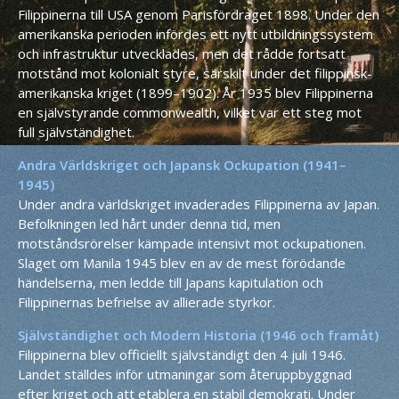
Filippinerna till USA genom Parisfördraget 1898. Under den
amerikanska perioden infördes ett nytt utbildningssystem
och infrastruktur utvecklades, men det rådde fortsatt
motstånd mot kolonialt styre, särskilt under det filippinsk-
amerikanska kriget (1899–1902). År 1935 blev Filippinerna
en självstyrande commonwealth, vilket var ett steg mot
full självständighet.
Andra Världskriget och Japansk Ockupation (1941–
1945)
Under andra världskriget invaderades Filippinerna av Japan.
Befolkningen led hårt under denna tid, men
motståndsrörelser kämpade intensivt mot ockupationen.
Slaget om Manila 1945 blev en av de mest förödande
händelserna, men ledde till Japans kapitulation och
Filippinernas befrielse av allierade styrkor.
Självständighet och Modern Historia (1946 och framåt)
Filippinerna blev officiellt självständigt den 4 juli 1946.
Landet ställdes inför utmaningar som återuppbyggnad
efter kriget och att etablera en stabil demokrati. Under