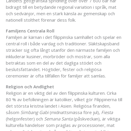
Landets geografiska spridning över över 7 600 öar har
bidragit till en betydande regional variation i språk, mat
och sedvänjor, men en stark känsla av gemenskap och
nationell stolthet förenar dess folk.
Familjens Centrala Roll
Familjen är kärnan i det filippinska samhället och spelar en
central roll i både vardag och traditioner. Släktskapsband
sträcker sig ofta långt utanför den närmaste familjen och
inkluderar kusiner, morbröder och mostrar, som alla
betraktas som en del av det dagliga stödet och
beslutsfattandet. Högtider, fester och religiösa
ceremonier är ofta tillfällen för familjer att samlas.
Religion och Andlighet
Religion är en viktig del av den filippinska kulturen. Cirka
80 % av befolkningen är katoliker, vilket gör Filippinerna till
det största kristna landet i Asien. Religiösa firanden,
såsom
Simbang Gabi
(midnattsmässa före jul),
Fiesta
(helgonfester) och
Semana Santa
(påskveckan), är viktiga
kulturella händelser som präglas av processioner, mat