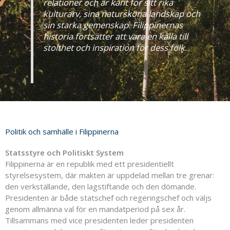
relationer och är känt för sitt rika
kulturarv, sina natursköna landskap och
sin starka gemenskap. Filippinernas
historia fortsätter att vara en källa till
stolthet och inspiration för dess folk.
Politik och samhälle i Filippinerna
Statsstyre och Politiskt System
Filippinerna är en republik med ett presidentiellt
styrelsesystem, där makten är uppdelad mellan tre grenar:
den verkställande, den lagstiftande och den dömande.
Presidenten är både statschef och regeringschef och väljs
genom allmänna val för en mandatperiod på sex år.
Tillsammans med vice presidenten leder presidenten