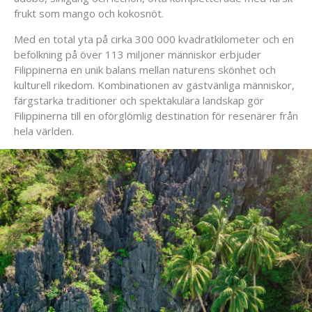
frukt som mango och kokosnöt.
Med en total yta på cirka 300 000 kvadratkilometer och en
befolkning på över 113 miljoner människor erbjuder
Filippinerna en unik balans mellan naturens skönhet och
kulturell rikedom. Kombinationen av gästvänliga människor,
färgstarka traditioner och spektakulära landskap gör
Filippinerna till en oförglömlig destination för resenärer från
hela världen.