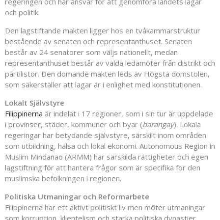
regeringen och har ansvar för att genomföra landets lagar
och politik.
Den lagstiftande makten ligger hos en tvåkammarstruktur
bestående av senaten och representanthuset. Senaten
består av 24 senatorer som väljs nationellt, medan
representanthuset består av valda ledamöter från distrikt och
partilistor. Den dömande makten leds av Högsta domstolen,
som säkerställer att lagar är i enlighet med konstitutionen.
Lokalt Självstyre
Filippinerna
är indelat i 17 regioner, som i sin tur är uppdelade
i provinser, städer, kommuner och byar (
barangay
). Lokala
regeringar har betydande självstyre, särskilt inom områden
som utbildning, hälsa och lokal ekonomi. Autonomous Region in
Muslim Mindanao (ARMM) har särskilda rättigheter och egen
lagstiftning för att hantera frågor som är specifika för den
muslimska befolkningen i regionen.
Politiska Utmaningar och Reformarbete
Filippinerna har ett aktivt politiskt liv men möter utmaningar
som korruption, klientelism och starka politiska dynastier.