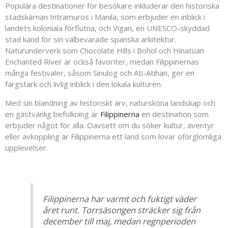
Populära destinationer för besökare inkluderar den historiska
stadskärnan Intramuros i Manila, som erbjuder en inblick i
landets koloniala förflutna, och Vigan, en UNESCO-skyddad
stad känd för sin välbevarade spanska arkitektur.
Naturunderverk som Chocolate Hills i Bohol och Hinatuan
Enchanted River är också favoriter, medan Filippinernas
många festivaler, såsom Sinulog och Ati-Atihan, ger en
färgstark och livlig inblick i den lokala kulturen.
Med sin blandning av historiskt arv, natursköna landskap och
en gästvänlig befolkning är
Filippinerna
en destination som
erbjuder något för alla. Oavsett om du söker kultur, äventyr
eller avkoppling är Filippinerna ett land som lovar oförglömliga
upplevelser.
Filippinerna har varmt och fuktigt väder
året runt. Torrsäsongen sträcker sig från
december till maj, medan regnperioden