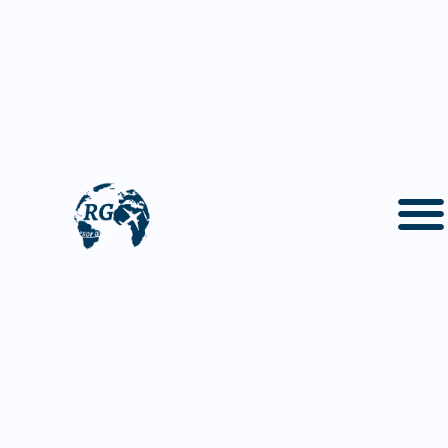
På den här sidan hittar du följande information om
Filippinerna
Om Filippinerna
Geografi och klimat i Filippinerna
Filippinernas historia
Politik och samhälle i Filippinerna
Kultur i Filippinerna
Mat i Filippinerna
Drycker i Filippinerna
Faktaruta om Filippinerna
Vanliga frågor och svar om Filippinerna
Filippinerna - en speciell upplevelse