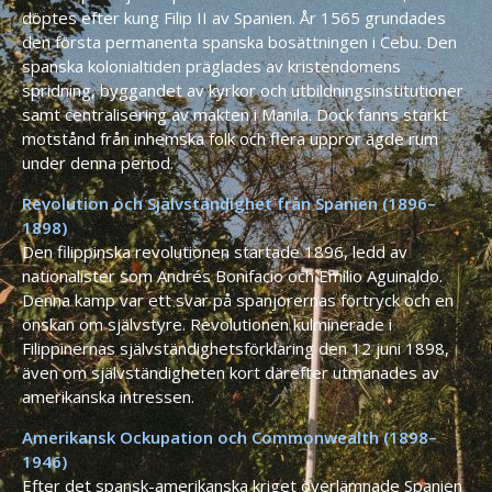
döptes efter kung Filip II av Spanien. År 1565 grundades
den första permanenta spanska bosättningen i Cebu. Den
spanska kolonialtiden präglades av kristendomens
spridning, byggandet av kyrkor och utbildningsinstitutioner
samt centralisering av makten i Manila. Dock fanns starkt
motstånd från inhemska folk och flera uppror ägde rum
under denna period.
Revolution och Självständighet från Spanien (1896–
1898)
Den filippinska revolutionen startade 1896, ledd av
nationalister som Andrés Bonifacio och Emilio Aguinaldo.
Denna kamp var ett svar på spanjorernas förtryck och en
önskan om självstyre. Revolutionen kulminerade i
Filippinernas självständighetsförklaring den 12 juni 1898,
även om självständigheten kort därefter utmanades av
amerikanska intressen.
Amerikansk Ockupation och Commonwealth (1898–
1946)
Efter det spansk-amerikanska kriget överlämnade Spanien