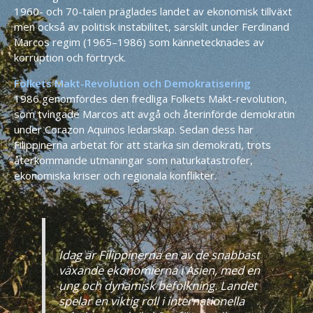
1960- och 70-talen präglades landet av ekonomisk tillväxt
men också av politisk instabilitet, särskilt under Ferdinand
Marcos regim (1965–1986) som kännetecknades av
korruption och förtryck.
Folkets Makt-Revolution och Demokratisering
1986 genomfördes den fredliga Folkets Makt-revolution,
som tvingade Marcos att avgå och återinförde demokratin
under Corazon Aquinos ledarskap. Sedan dess har
Filippinerna arbetat för att stärka sin demokrati, trots
återkommande utmaningar som naturkatastrofer,
ekonomiska kriser och regionala konflikter.
Idag är Filippinerna en av de snabbast
växande ekonomierna i Asien, med en
ung och dynamisk befolkning. Landet
spelar en viktig roll i internationella