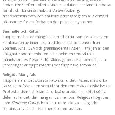
Sedan 1986, efter Folkets Makt-revolution, har landet arbetat
för att stärka sin demokrati. Valövervakning,
transparensinitiativ och antikorruptionsprogram är exempel
på insatser för att förbättra det politiska systemet.
Samhälle och Kultur
Filippinerna har en mångfacetterad kultur som präglas av en
kombination av inhemska traditioner och influenser från
Spanien, Kina, USA och grannländerna i Asien. Familjen är den
viktigaste sociala enheten och spelar en central roll i
människors liv. Respekt för äldre, gemenskap och religiösa
värderingar är djupt rotade i det filippinska samhället.
Religiös Mångfald
Filippinerna är det största katolska landet i Asien, med cirka
80 % av befolkningen som tillhör den romersk-katolska kyrkan.
Protestantism och islam är också utbredda, särskilt i södra
delen av landet, där många muslimer bor. Religiösa högtider,
som
Simbang Gabi
och Eid al-Fitr, är viktiga inslag i det
filippinska livet och firas med stor entusiasm.