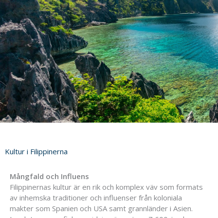
Kultur i Filippinerna
Mångfald och Influens
Filippinernas kultur är en rik och komplex väv som formats
av inhemska traditioner och influenser från koloniala
makter som Spanien och USA samt grannländer i Asien.