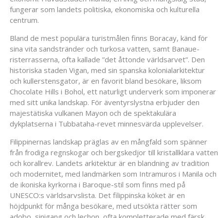
fungerar som landets politiska, ekonomiska och kulturella
centrum.
Bland de mest populära turistmålen finns Boracay, känd för
sina vita sandstränder och turkosa vatten, samt Banaue-
risterrasserna, ofta kallade ”det åttonde världsarvet”. Den
historiska staden Vigan, med sin spanska kolonialarkitektur
och kullerstensgator, är en favorit bland besökare, liksom
Chocolate Hills i Bohol, ett naturligt underverk som imponerar
med sitt unika landskap. För äventyrslystna erbjuder den
majestätiska vulkanen Mayon och de spektakulära
dykplatserna i Tubbataha-revet minnesvärda upplevelser.
Filippinernas landskap präglas av en mångfald som spänner
från frodiga regnskogar och bergskedjor till kristallklara vatten
och korallrev. Landets arkitektur är en blandning av tradition
och modernitet, med landmärken som Intramuros i Manila och
de ikoniska kyrkorna i Baroque-stil som finns med på
UNESCO:s världsarvslista. Det filippinska köket är en
höjdpunkt för många besökare, med utsökta rätter som
adobo, sinigang och lechon, ofta kompletterade med färsk