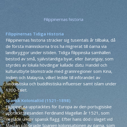
Filippinernas historia
Filippinernas Tidiga Historia
Filippinernas historia sträcker sig tusentals år tillbaka, då
de första människorna tros ha migrerat till öarna via
landbryggor under istiden. Tidiga filippinska samhällen
bestod av små, självständiga byar, eller
barangay
, som
styrdes av lokala hövdingar kallade
datu
. Handel och
kulturutbyte blomstrade med grannregioner som Kina,
Indien och Malaysia, vilket ledde till införandet av
hinduistiska och buddhistiska influenser samt islam under
1300-talet.
Spansk Kolonialtid (1521–1898)
Filippinerna upptäcktes för Europa av den portugisiske
upptäcktsresanden Ferdinand Magellan år 1521, som
seglade under spansk flagg. Efter hans död i slaget vid
Mactan påbörjade Spanien kolonisationen av öarna, som