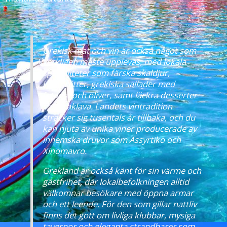
Grekisk mat och vin är också något som
verkligen måste upplevas, med lokala
specialiteter som färska skaldjur,
lammrätter, grekiska sallader med
fetaost och oliver, samt läckra desserter
som baklava. Landets vintradition
sträcker sig tusentals år tillbaka, och du
kan njuta av unika viner producerade av
inhemska druvor som Assyrtiko och
Xinomavro.
Grekland är också känt för sin värme och
gästfrihet, där lokalbefolkningen alltid
välkomnar besökare med öppna armar
och ett leende. För den som gillar nattliv
finns det gott om livliga klubbar, mysiga
tavernor och eleganta strandbarer som