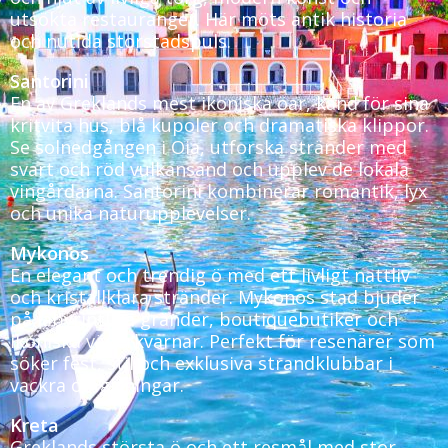
utsökta restauranger. Här möts antik historia
och nutida storstadspuls.
Santorini
En av Greklands mest ikoniska öar, känd för sina
kritvita hus, blå kupoler och dramatiska klippor.
Se solnedgången i Oia, utforska stränder med
svart och röd vulkansand och upplev de lokala
vingårdarna. Santorini kombinerar romantik, lyx
och unika naturupplevelser.
Mykonos
En elegant och trendig ö med ett livligt nattliv
och kristallklara stränder. Mykonos stad bjuder
på labyrintlika gränder, boutiquebutiker och
ikoniska väderkvarnar. Perfekt för resenärer som
söker fest, stil och exklusiva strandklubbar i
vackra omgivningar.
Kreta
Greklands största ö och ett resmål med stor