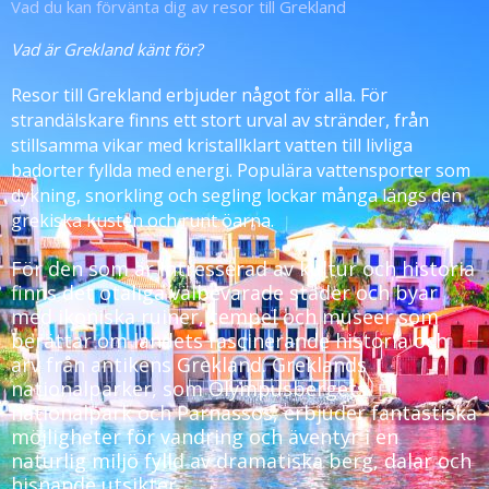
Vad du kan förvänta dig av resor till Grekland
Vad är Grekland känt för?
Resor till Grekland erbjuder något för alla. För
strandälskare finns ett stort urval av stränder, från
stillsamma vikar med kristallklart vatten till livliga
badorter fyllda med energi. Populära vattensporter som
dykning, snorkling och segling lockar många längs den
grekiska kusten och runt öarna.
För den som är intresserad av kultur och historia
finns det otaliga välbevarade städer och byar
med ikoniska ruiner, tempel och museer som
berättar om landets fascinerande historia och
arv från antikens Grekland. Greklands
nationalparker, som Olympusbergets
nationalpark och Parnassos, erbjuder fantastiska
möjligheter för vandring och äventyr i en
naturlig miljö fylld av dramatiska berg, dalar och
hisnande utsikter.