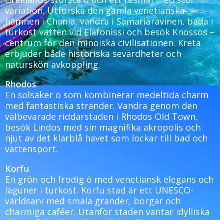
variation. Utforska den gamla venetianska
hamnen i Chania, vandra i Samariaravinen, bada i
turkost vatten vid Elafonissi och besök Knossos –
centrum för den minoiska civilisationen. Kreta
erbjuder både historiska sevärdheter och
naturskön avkoppling.
Rhodos
En solsäker ö som kombinerar medeltida charm
med fantastiska stränder. Vandra genom den
välbevarade riddarstaden i Rhodos Old Town,
besök Lindos med sin magnifika akropolis och
njut av det klarblå havet som lockar till bad och
vattensport.
Korfu
En grön och frodig ö med venetiansk elegans och
laguner i turkost. Korfu stad är ett UNESCO-
världsarv med smala gränder, borgar och
charmiga caféer. Utanför staden väntar idylliska