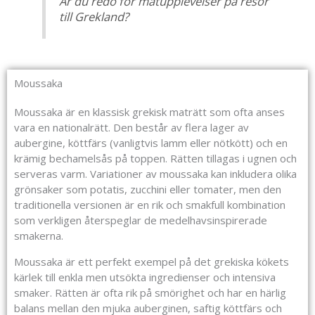
Är du redo för matupplevelser på resor
till Grekland?
Moussaka
Moussaka är en klassisk grekisk maträtt som ofta anses
vara en nationalrätt. Den består av flera lager av
aubergine, köttfärs (vanligtvis lamm eller nötkött) och en
krämig bechamelsås på toppen. Rätten tillagas i ugnen och
serveras varm. Variationer av moussaka kan inkludera olika
grönsaker som potatis, zucchini eller tomater, men den
traditionella versionen är en rik och smakfull kombination
som verkligen återspeglar de medelhavsinspirerade
smakerna.
Moussaka är ett perfekt exempel på det grekiska kökets
kärlek till enkla men utsökta ingredienser och intensiva
smaker. Rätten är ofta rik på smörighet och har en härlig
balans mellan den mjuka auberginen, saftig köttfärs och