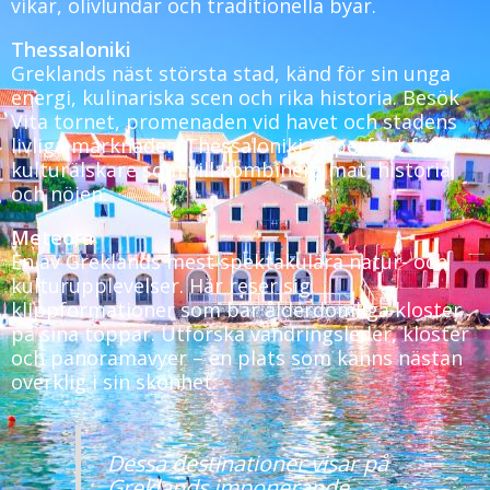
vikar, olivlundar och traditionella byar.
Thessaloniki
Greklands näst största stad, känd för sin unga
energi, kulinariska scen och rika historia. Besök
Vita tornet, promenaden vid havet och stadens
livliga marknader. Thessaloniki är perfekt för
kulturälskare som vill kombinera mat, historia
och nöjen.
Meteora
En av Greklands mest spektakulära natur- och
kulturupplevelser. Här reser sig
klippformationer som bär ålderdomliga kloster
på sina toppar. Utforska vandringsleder, kloster
och panoramavyer – en plats som känns nästan
overklig i sin skönhet.
Dessa destinationer visar på
Greklands imponerande