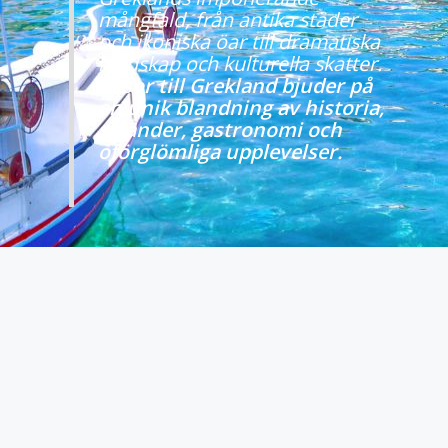
mångfald, från antika städer
och ikoniska öar till dramatiska
landskap och kulturella skatter.
Resor till Grekland bjuder på
en unik blandning av historia,
stränder, gastronomi och
oförglömliga upplevelser.