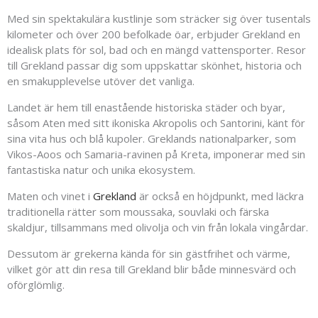
Med sin spektakulära kustlinje som sträcker sig över tusentals
kilometer och över 200 befolkade öar, erbjuder Grekland en
idealisk plats för sol, bad och en mängd vattensporter. Resor
till Grekland passar dig som uppskattar skönhet, historia och
en smakupplevelse utöver det vanliga.
Landet är hem till enastående historiska städer och byar,
såsom Aten med sitt ikoniska Akropolis och Santorini, känt för
sina vita hus och blå kupoler. Greklands nationalparker, som
Vikos-Aoos och Samaria-ravinen på Kreta, imponerar med sin
fantastiska natur och unika ekosystem.
Maten och vinet i
Grekland
är också en höjdpunkt, med läckra
traditionella rätter som moussaka, souvlaki och färska
skaldjur, tillsammans med olivolja och vin från lokala vingårdar.
Dessutom är grekerna kända för sin gästfrihet och värme,
vilket gör att din resa till Grekland blir både minnesvärd och
oförglömlig.