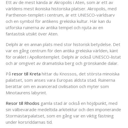
Ett av de mest kända är Akropolis i Aten, som är ett av
världens mest ikoniska historiska platser. Akropolis, med
Parthenon-templet i centrum, är ett UNESCO-världsarv
och en symbol för antikens grekiska kultur. Här kan du
utforska ruinerna av antika tempel och njuta av en
fantastisk utsikt över Aten.
Delphi är en annan plats med stor historisk betydelse. Det
var en gång centrum för den antika grekiska världen, känt
för oraklet i Apollontemplet. Delphi är också UNESCO-listat
och är omgivet av dramatiska berg och grönskande dalar.
På
resor till Kreta
hittar du Knossos, det största minoiska
palatset, som anses vara Europas äldsta stad. Ruinerna
berättar om en avancerad civilisation och myter som
Minotaurens labyrint.
Resor till Rhodos
gamla stad är också en höjdpunkt, med
sin välbevarade medeltida arkitektur och den imponerande
Stormästarpalatset, som en gång var en viktig fästning
under korsriddarnas tid.