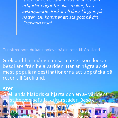
erbjuder något för alla smaker, från
avkopplande drinkar till dans långt in på
natten. Du kommer att äta gott på din
Grekland resa!
Turistmål som du kan uppleva på din resa till Grekland
Grekland har många unika platser som lockar
besökare från hela världen. Här är några av de
mest populära destinationerna att upptäcka på
resor till Grekland:
Aten
Greklands historiska hjärta och en av världens
mest betydelsefulla kulturstäder. Besök
Akropolis och Parthenon, promenera genom de
charmiga stadsdelarna Plaka och Monastiraki
och njut av livliga torg, modern konst och