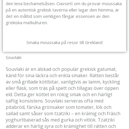
den lena bechamelsåsen. Oavsett om du provar moussaka
på en autentisk grekisk taverna eller lagar den hemma, är
det en måltid som verkligen fångar essensen av den
grekiska matkulturen.
Smaka moussaka på resor till Grekland
Souvlaki
Souvlaki är en älskad och populär grekisk gatumat,
känd för sina läckra och enkla smaker. Rätten består
av små grillade köttbitar, vanligtvis av lamm, kyckling
eller fläsk, som träs på spett och tillagas över öppen
eld. Detta ger köttet en rökig smak och en härligt
saftig konsistens. Souvlaki serveras ofta med
pitabröd, färska grönsaker som tomater, lök och
sallad samt såser som tzatziki – en krämig och fräsch
yoghurtbaserad sås med gurka och vitlök. Tzatziki
adderar en härlig syra och krämighet till rätten och