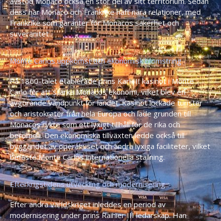
avstod Monaco också en stor del av sitt territorium. Sedan
dess har Monaco och Frankrike haft nära relationer, med
Frankrike som garanter för Monacos säkerhet och
suveränitet.
Monte Carlos uppkomst och ekonomisk blomstring
På 1860-talet etablerade prins Karl III kasinot i Monte
Carlo för att stärka Monacos ekonomi, vilket blev en
avgörande vändpunkt för landet. Kasinot lockade turister
och aristokrater från hela Europa och lade grunden till
Monacos rykte som ett lyxigt tillhåll för de rika och
berömda. Den ekonomiska tillväxten ledde också till
byggandet av operahuset och andra lyxiga faciliteter, vilket
befäste Monte Carlos internationella ställning.
Efterkrigstidens utveckling och modernisering
Efter andra världskriget inleddes en period av
modernisering under prins Rainier III ledarskap. Han