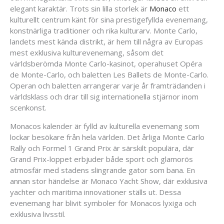
elegant karaktär. Trots sin lilla storlek är
Monaco
ett
kulturellt centrum känt för sina prestigefyllda evenemang,
konstnärliga traditioner och rika kulturarv. Monte Carlo,
landets mest kända distrikt, är hem till några av Europas
mest exklusiva kulturevenemang, såsom det
världsberömda Monte Carlo-kasinot, operahuset Opéra
de Monte-Carlo, och baletten Les Ballets de Monte-Carlo.
Operan och baletten arrangerar varje år framträdanden i
världsklass och drar till sig internationella stjärnor inom
scenkonst.
Monacos kalender är fylld av kulturella evenemang som
lockar besökare från hela världen. Det årliga Monte Carlo
Rally och Formel 1 Grand Prix är särskilt populära, där
Grand Prix-loppet erbjuder både sport och glamorös
atmosfär med stadens slingrande gator som bana. En
annan stor händelse är Monaco Yacht Show, där exklusiva
yachter och maritima innovationer ställs ut. Dessa
evenemang har blivit symboler för Monacos lyxiga och
exklusiva livsstil.