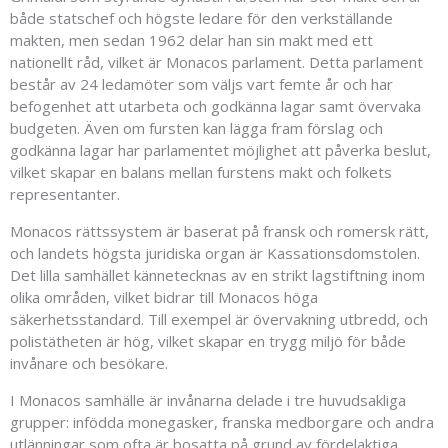
både statschef och högste ledare för den verkställande
makten, men sedan 1962 delar han sin makt med ett
nationellt råd, vilket är Monacos parlament. Detta parlament
består av 24 ledamöter som väljs vart femte år och har
befogenhet att utarbeta och godkänna lagar samt övervaka
budgeten. Även om fursten kan lägga fram förslag och
godkänna lagar har parlamentet möjlighet att påverka beslut,
vilket skapar en balans mellan furstens makt och folkets
representanter.
Monacos rättssystem är baserat på fransk och romersk rätt,
och landets högsta juridiska organ är Kassationsdomstolen.
Det lilla samhället kännetecknas av en strikt lagstiftning inom
olika områden, vilket bidrar till Monacos höga
säkerhetsstandard. Till exempel är övervakning utbredd, och
polistätheten är hög, vilket skapar en trygg miljö för både
invånare och besökare.
I Monacos samhälle är invånarna delade i tre huvudsakliga
grupper: infödda monegasker, franska medborgare och andra
utlänningar som ofta är bosatta på grund av fördelaktiga