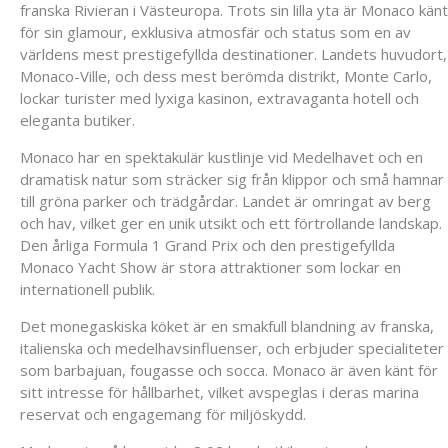
franska Rivieran i Västeuropa. Trots sin lilla yta är Monaco känt
för sin glamour, exklusiva atmosfär och status som en av
världens mest prestigefyllda destinationer. Landets huvudort,
Monaco-Ville, och dess mest berömda distrikt, Monte Carlo,
lockar turister med lyxiga kasinon, extravaganta hotell och
eleganta butiker.
Monaco har en spektakulär kustlinje vid Medelhavet och en
dramatisk natur som sträcker sig från klippor och små hamnar
till gröna parker och trädgårdar. Landet är omringat av berg
och hav, vilket ger en unik utsikt och ett förtrollande landskap.
Den årliga Formula 1 Grand Prix och den prestigefyllda
Monaco Yacht Show är stora attraktioner som lockar en
internationell publik.
Det monegaskiska köket är en smakfull blandning av franska,
italienska och medelhavsinfluenser, och erbjuder specialiteter
som barbajuan, fougasse och socca. Monaco är även känt för
sitt intresse för hållbarhet, vilket avspeglas i deras marina
reservat och engagemang för miljöskydd.