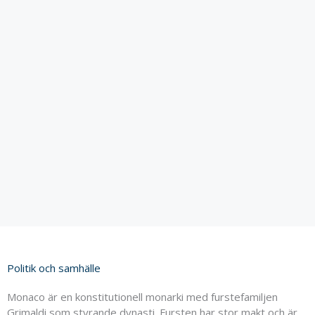
Politik och samhälle
Monaco är en konstitutionell monarki med furstefamiljen
Grimaldi som styrande dynasti. Fursten har stor makt och är