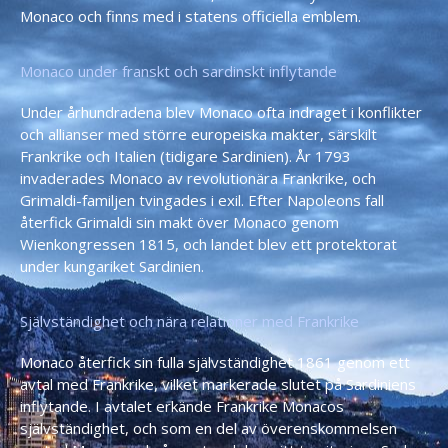
Monaco och finns med i statens officiella emblem.
Monaco under franskt och sardinskt inflytande
Under århundradena blev Monaco ofta indraget i konflikter
och allianser med större europeiska makter, särskilt
Frankrike och Italien (tidigare Sardinien). År 1793
invaderades Monaco av revolutionära Frankrike, och
Grimaldi-familjen tvingades i exil. Efter Napoleons fall
återfick Grimaldi sin makt över Monaco genom
Wienkongressen 1815, och landet blev ett protektorat
under kungariket Sardinien.
Självständighet och nära relationer med Frankrike
Monaco återfick sin fulla självständighet 1861 genom ett
avtal med Frankrike, vilket markerade slutet på Sardiniens
inflytande. I avtalet erkände Frankrike Monacos
självständighet, och som en del av överenskommelsen