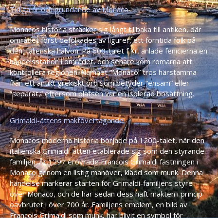
Tidiga år och grundande av Monaco
Monacos historia sträcker sig långt tillbaka till antiken, där
området först befolkades av ligurer, ett forntida folk på
den italienska halvön. På 600-talet f.Kr. anlade fenicierna en
handelsstation i området, och senare kom romarna att
kontrollera regionen. Namnet ”Monaco” tros härstamma
från ett antikt grekiskt ord som betyder ”ensam” eller
”separat,” eftersom platsen var en isolerad bosättning.
Grimaldi-ättens maktövertagande
Monacos moderna historia började på 1200-talet, när den
italienska Grimaldi-ätten etablerade sig som den styrande
familjen. År 1297 erövrade Francois Grimaldi fästningen i
Monaco genom en listig manöver, klädd som munk. Denna
händelse markerar starten för Grimaldi-familjens styre
över Monaco, och de har sedan dess haft makten i princip
oavbrutet i över 700 år. Familjens emblem, en bild av
Francois Grimaldi som munk, har blivit en symbol för