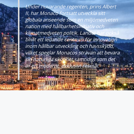
Under nuvarande regenten, prins Albert
II, har Monaco fortsatt utveckla sitt
globala anseende som en miljömedveten
nation med hållbarhetsinitiativ och
klimatmedveten politik. Landet har också
blivit ett ledande centrum för innovation
inom hållbar utveckling och havsskydd,
vilket speglar Monacos strävan att bevara
sin naturliga skönhet samtidigt som det
är ett modernt, exklusivt resmål.