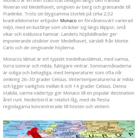
Rivieran vid Medelhavet, omgiven av berg och gränsande till
Frankrike. Trots sin blygsamma storlek på cirka 2,02
kvadratkilometer erbjuder
Monaco
en förvånansvärt varierad
miljö, med en kustlinje som sträcker sig längs klippor, små
vikar och exklusiva hamnar. Landets höjdskillnader ger
imponerande utsikter över Medelhavet, särskilt från Monte
Carlo och de omgivande höjderna.
Monacos klimat är ett typiskt medelhavsklimat, med varma,
torra somrar och milda, fuktigare vintrar. Sommarmånaderna
är soliga och behagliga, med temperaturer som ofta når
omkring 26–30 grader Celsius. Vintertemperaturerna är milda
och ligger vanligtvis mellan 8 och 14 grader Celsius. Denna
stabila, varma vädertyp gör Monaco till en populär destination
året runt. Nederbörd är relativt låg, med de flesta
regndagarna koncentrerade till hösten och vintern.