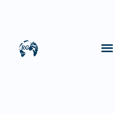
På den här sidan hittar du följande information om
Monaco
Om Monaco
Geografi och klimat i Monaco
Monacos historia
Politik och samhälle
Kultur
Mat i Monaco
Populära drycker i Monaco
Faktaruta om Monaco
Vanliga frågor och svar om Monaco
Monaco - Europas hot spot