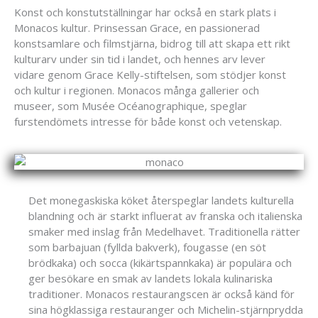
Konst och konstutställningar har också en stark plats i
Monacos kultur. Prinsessan Grace, en passionerad
konstsamlare och filmstjärna, bidrog till att skapa ett rikt
kulturarv under sin tid i landet, och hennes arv lever
vidare genom Grace Kelly-stiftelsen, som stödjer konst
och kultur i regionen. Monacos många gallerier och
museer, som Musée Océanographique, speglar
furstendömets intresse för både konst och vetenskap.
Det monegaskiska köket återspeglar landets kulturella
blandning och är starkt influerat av franska och italienska
smaker med inslag från Medelhavet. Traditionella rätter
som barbajuan (fyllda bakverk), fougasse (en söt
brödkaka) och socca (kikärtspannkaka) är populära och
ger besökare en smak av landets lokala kulinariska
traditioner. Monacos restaurangscen är också känd för
sina högklassiga restauranger och Michelin-stjärnprydda