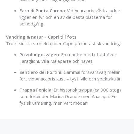
Faro
di
Punta
Carena
:
Vid
Anacapris
västra
udde
ligger
en
fyr
och
en
av
de
bästa
platserna
för
solnedgång.
Vandring &
natur –
Capri
till
fots
Trots
sin
lilla
storlek
bjuder
Capri
på
fantastisk
vandring:
Pizzolungo-
vägen
:
En
rundtur
med
utsikt
över
Faraglioni,
Villa
Malaparte
och
havet.
Sentiero
dei
Fortini
:
Gammal
försvarsväg
mellan
fort
vid
Anacapris
kust –
tyst,
vild
och
spektakulär.
Trappa
Fenicia
:
En
historisk
trappa (
ca
900
steg)
som
förbinder
Marina
Grande
med
Anacapri.
En
fysisk
utmaning,
men
värt
mödan!