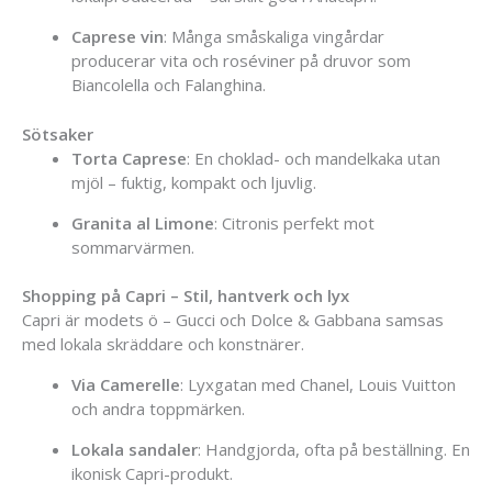
Caprese
vin
:
Många
småskaliga
vingårdar
producerar
vita
och
roséviner
på
druvor
som
Biancolella
och
Falanghina.
Sötsaker
Torta
Caprese
:
En
choklad-
och
mandelkaka
utan
mjöl –
fuktig,
kompakt
och
ljuvlig.
Granita
al
Limone
:
Citronis
perfekt
mot
sommarvärmen.
Shopping
på
Capri –
Stil,
hantverk
och
lyx
Capri
är
modets
ö –
Gucci
och
Dolce &
Gabbana
samsas
med
lokala
skräddare
och
konstnärer.
Via
Camerelle
:
Lyxgatan
med
Chanel,
Louis
Vuitton
och
andra
toppmärken.
Lokala
sandaler
:
Handgjorda,
ofta
på
beställning.
En
ikonisk
Capri-
produkt.