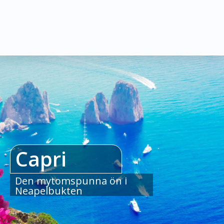
Capri
Den
mytomspunna
ön
i
Neapelbukten