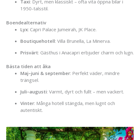
Taxi
:
Dyrt,
men
klassiskt –
ofta
vita
öppna
bilar
i
1950-
talsstil.
Boendealternativ
Lyx
:
Capri
Palace
Jumeirah,
JK
Place.
Boutiquehotell
:
Villa
Brunella,
La
Minerva.
Prisvärt
:
Gästhus
i
Anacapri
erbjuder
charm
och
lugn.
Bästa
tiden
att
åka
Maj–
juni &
september
:
Perfekt
väder,
mindre
trängsel.
Juli–
augusti
:
Varmt,
dyrt
och
fullt –
men
vackert.
Vinter
:
Många
hotell
stängda,
men
lugnt
och
autentiskt.