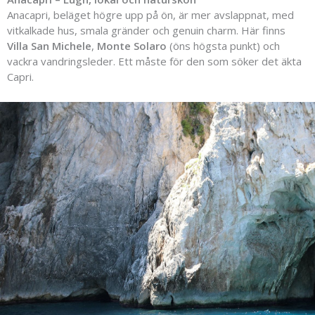
Anacapri,
beläget
högre
upp
på
ön,
är
mer
avslappnat,
med
vitkalkade
hus,
smala
gränder
och
genuin
charm.
Här
finns
Villa
San
Michele
,
Monte
Solaro
(
öns
högsta
punkt)
och
vackra
vandringsleder.
Ett
måste
för
den
som
söker
det
äkta
Capri.