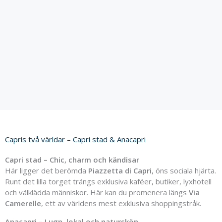
Capris två världar – Capri stad & Anacapri
Capri
stad –
Chic,
charm
och
kändisar
Här
ligger
det
berömda
Piazzetta
di
Capri
,
öns
sociala
hjärta.
Runt
det
lilla
torget
trängs
exklusiva
kaféer,
butiker,
lyxhotell
och
välklädda
människor.
Här
kan
du
promenera
längs
Via
Camerelle
,
ett
av
världens
mest
exklusiva
shoppingstråk.
Anacapri –
Lugn,
lokal
och
naturskön