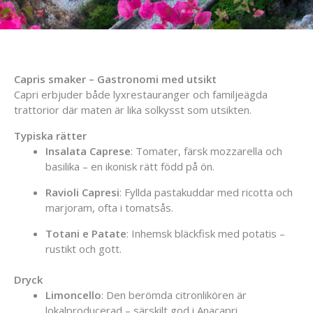
Capris
smaker –
Gastronomi
med
utsikt
Capri
erbjuder
både
lyxrestauranger
och
familjeägda
trattorior
där
maten
är
lika
solkysst
som
utsikten.
Typiska
rätter
Insalata
Caprese
:
Tomater,
färsk
mozzarella
och
basilika –
en
ikonisk
rätt
född
på
ön.
Ravioli
Capresi
:
Fyllda
pastakuddar
med
ricotta
och
marjoram,
ofta
i
tomatsås.
Totani
e
Patate
:
Inhemsk
bläckfisk
med
potatis –
rustikt
och
gott.
Dryck
Limoncello
:
Den
berömda
citronlikören
är
lokalproducerad –
särskilt
god
i
Anacapri.