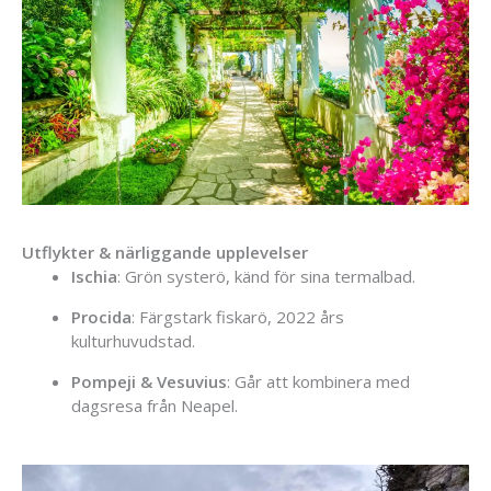
Utflykter &
närliggande
upplevelser
Ischia
:
Grön
systerö,
känd
för
sina
termalbad.
Procida
:
Färgstark
fiskarö,
2022
års
kulturhuvudstad.
Pompeji &
Vesuvius
:
Går
att
kombinera
med
dagsresa
från
Neapel.