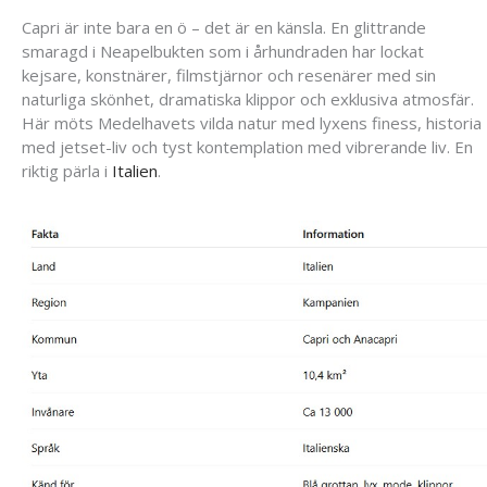
Capri
är
inte
bara
en
ö –
det
är
en
känsla.
En
glittrande
smaragd
i
Neapelbukten
som
i
århundraden
har
lockat
kejsare,
konstnärer,
filmstjärnor
och
resenärer
med
sin
naturliga
skönhet,
dramatiska
klippor
och
exklusiva
atmosfär.
Här
möts
Medelhavets
vilda
natur
med
lyxens
finess,
historia
med
jetset-
liv
och
tyst
kontemplation
med
vibrerande
liv. En
riktig pärla i
Italien
.