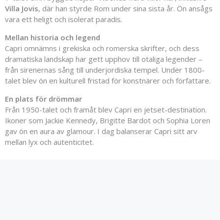
Villa
Jovis
,
där
han
styrde
Rom
under
sina
sista
år.
Ön
ansågs
vara
ett
heligt
och
isolerat
paradis.
Mellan
historia
och
legend
Capri
omnämns
i
grekiska
och
romerska
skrifter,
och
dess
dramatiska
landskap
har
gett
upphov
till
otaliga
legender –
från
sirenernas
sång
till
underjordiska
tempel.
Under
1800-
talet
blev
ön
en
kulturell
fristad
för
konstnärer
och
författare.
En
plats
för
drömmar
Från
1950-
talet
och
framåt
blev
Capri
en
jetset-
destination.
Ikoner
som
Jackie
Kennedy,
Brigitte
Bardot
och
Sophia
Loren
gav
ön
en
aura
av
glamour.
I
dag
balanserar
Capri
sitt
arv
mellan
lyx
och
autenticitet.