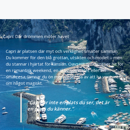
Capri: Där drömmen möter havet
Capri
är
platsen
där
myt
och
verklighet
smälter
samman.
Du
kommer
för
den
blå
grottan,
utsikten
och
modet –
men
du
stannar
i
hjärtat
för
känslan.
Oavsett
om
du
reser
hit
för
en
romantisk
weekend,
en
aktiv
semester
eller
en
smakresa,
lämnar
du
ön
med
en
känsla
av
att
ha
varit
med
om
något
magiskt.
”
Capri
är
inte
en
plats
du
ser,
det
är
en
plats
du
känner.”