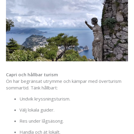
Capri
och
hållbar
turism
Ön
har
begränsat
utrymme
och
kämpar
med
överturism
sommartid.
Tänk
hållbart:
Undvik
kryssningsturism.
Välj
lokala
guider.
Res
under
lågsäsong.
Handla
och
ät
lokalt.