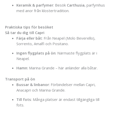
Keramik &
parfymer
:
Besök
Carthusia
,
parfymhus
med
anor
från
klostertradition.
Praktiska
tips
för
besöket
Så
tar
du
dig
till
Capri
Färja
eller
båt
:
Från
Neapel (
Molo
Beverello),
Sorrento,
Amalfi
och
Positano.
Ingen
flygplats
på
ön
:
Närmaste
flygplats
är
i
Neapel.
Hamn
:
Marina
Grande –
här
anländer
alla
båtar.
Transport
på
ön
Bussar &
linbanor
:
Förbindelser
mellan
Capri,
Anacapri
och
Marina
Grande.
Till
fots
:
Många
platser
är
endast
tillgängliga
till
fots.