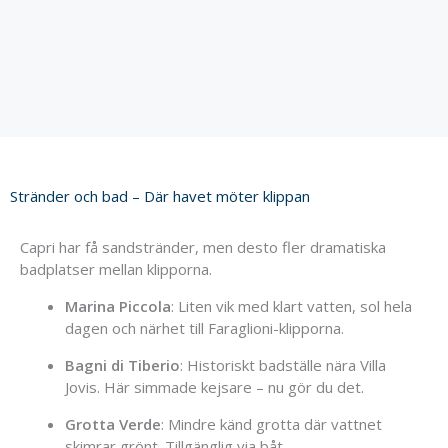
Stränder och bad – Där havet möter klippan
Capri
har
få
sandstränder,
men
desto
fler
dramatiska
badplatser
mellan
klipporna.
Marina
Piccola
:
Liten
vik
med
klart
vatten,
sol
hela
dagen
och
närhet
till
Faraglioni-
klipporna.
Bagni
di
Tiberio
:
Historiskt
badställe
nära
Villa
Jovis.
Här
simmade
kejsare –
nu
gör
du
det.
Grotta
Verde
:
Mindre
känd
grotta
där
vattnet
skimrar
grönt.
Tillgänglig
via
båt.