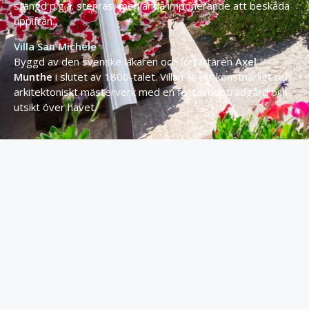
stängd
p.
g.
a.
stenras,
men
ändå
imponerande
att
beskåda
uppifrån.
Villa
San
Michele
Byggd
av
den
svenske
läkaren
och
författaren
Axel
Munthe
i
slutet
av
1800-
talet.
Villan
är
ett
konstnärligt
och
arkitektoniskt
mästerverk
med
en
fantastisk
trädgård
och
utsikt
över
havet.