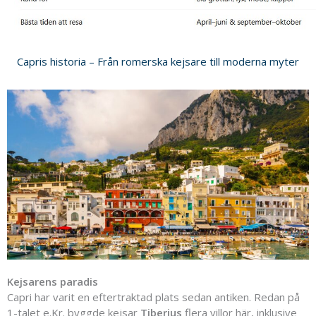
Capris historia – Från romerska kejsare till moderna myter
Kejsarens
paradis
Capri
har
varit
en
eftertraktad
plats
sedan
antiken.
Redan
på
1-
talet
e.
Kr.
byggde
kejsar
Tiberius
flera
villor
här,
inklusive