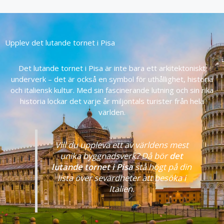
Upplev det lutande tornet i Pisa
Det lutande tornet i Pisa är inte bara ett arkitektoniskt
underverk – det är också en symbol för uthållighet, historia
och italiensk kultur. Med sin fascinerande lutning och sin rika
historia lockar det varje år miljontals turister från hela
världen.
Vill du uppleva ett av världens mest
unika byggnadsverk? Då bör
det
lutande tornet i Pisa
stå högt på din
lista över sevärdheter att besöka i
Italien.