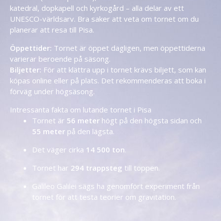
katedral, dopkapell och kyrkogård – alla delar av ett
UNESCO-världsarv. Bra saker att veta om tornet om du
planerar att
resa till Pisa
.
Öppettider:
Tornet är öppet dagligen, men öppettiderna
varierar beroende på säsong.
Biljetter:
För att klättra upp i tornet krävs biljett, som kan
köpas online eller på plats. Det rekommenderas att boka i
förväg under högsäsong.
Intressanta fakta om lutande tornet i Pisa
Tornet är
56 meter
högt på den högsta sidan och
55 meter
på den lägsta.
Det väger cirka
14 500 ton
.
Tornet har
294 trappsteg
till toppen.
Galileo Galilei sägs ha genomfört experiment från
tornet för att testa teorier om gravitation.