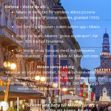
Kuriosa – Visste du att…
Milano är hemstad för världens äldsta pizzeria
utanför Neapel (Pizzeria Spontini, grundad 1953).
Det första trafikljuset i Italien sattes upp i Milano.
Bosco Verticale, Milanos ”gröna skyskrapor”, har
över 900 träd på fasaderna.
San Siro är en av Europas mest mytomspunna
fotbollsarenor – hem för både AC Milan och Inter.
Milano väntar på dig
Milano är en stad där skönhet, historia och innovation möts
i perfekt harmoni. Oavsett om du älskar mode, konst, mat
eller teknik finns det något här för dig. Det är en plats för
möten – mellan människor, epoker och idéer.
Så kom inte bara till Milano för att
titta, kom för att känna, smaka,