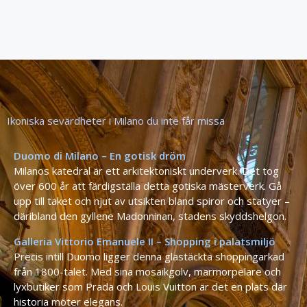
Ikoniska sevärdheter i Milano du inte får missa
Duomo di Milano – En gotisk dröm
Milanos katedral är ett arkitektoniskt underverk. Det tog
över 600 år att färdigställa detta gotiska mästerverk. Gå
upp till taket och njut av utsikten bland spiror och statyer –
däribland den gyllene Madonninan, stadens skyddshelgon.
Galleria Vittorio Emanuele II – Shopping i palatsmiljö
Precis intill Duomo ligger denna glastäckta shoppingarkad
från 1800-talet. Med sina mosaikgolv, marmorpelare och
lyxbutiker som Prada och Louis Vuitton är det en plats där
historia möter elegans.