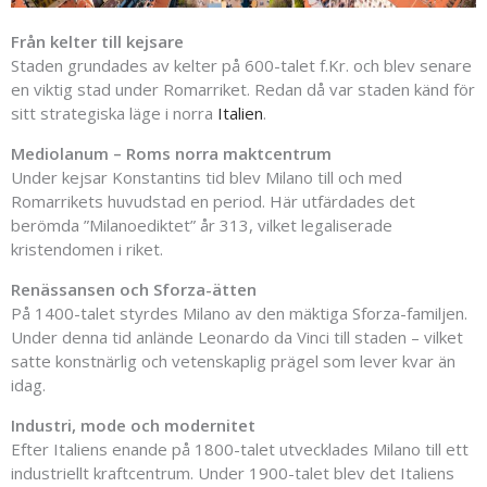
Från kelter till kejsare
Staden grundades av kelter på 600-talet f.Kr. och blev senare
en viktig stad under Romarriket. Redan då var staden känd för
sitt strategiska läge i norra
Italien
.
Mediolanum – Roms norra maktcentrum
Under kejsar Konstantins tid blev Milano till och med
Romarrikets huvudstad en period. Här utfärdades det
berömda ”Milanoediktet” år 313, vilket legaliserade
kristendomen i riket.
Renässansen och Sforza-ätten
På 1400-talet styrdes Milano av den mäktiga Sforza-familjen.
Under denna tid anlände Leonardo da Vinci till staden – vilket
satte konstnärlig och vetenskaplig prägel som lever kvar än
idag.
Industri, mode och modernitet
Efter Italiens enande på 1800-talet utvecklades Milano till ett
industriellt kraftcentrum. Under 1900-talet blev det Italiens