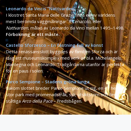
Leonardo da Vincis ”Nattvarden”
I klostret Santa Maria delle Grazie finns en av världens
mest berömda väggmålningar:
Il Cenacolo
, eller
Nattvarden
, målad av Leonardo da Vinci mellan 1495–1498.
Förbokning är ett måste.
Castello Sforzesco – En fästning full av konst
Detta renässansslott byggdes av familjen Sforza och är
idag ett museumskomplex med verk av bl.a. Michelangelo,
Mantegna och Leonardo. Trädgårdarna utanför är perfekta
för en paus i solen.
Parco Sempione – Stadens gröna lunga
Bakom slottet breder Parco Sempione ut sig, en 47 hektar
stor park med promenadstråk, sjö, utsiktstorn och den
ståtliga
Arco della Pace
– Fredsbågen.