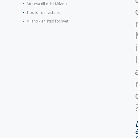
Att resa till och i Milano
Tips för din vistelse
Milano - en stad för livet
i
l