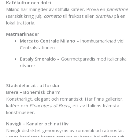
Kafékultur och dolci
Milano har mängder av stilfulla kaféer. Prova en
panettone
(särskilt kring jul),
cornetto
till frukost eller
tiramisu
på en
lokal trattoria.
Matmarknader
Mercato Centrale Milano
– Inomhusmarknad vid
Centralstationen.
Eataly Smeraldo
– Gourmetparadis med italienska
råvaror.
Stadsdelar att utforska
Brera – Bohemisk charm
Konstnärligt, elegant och romantiskt. Här finns gallerier,
kaféer och
Pinacoteca di Brera
, ett av Italiens främsta
konstmuseer.
Navigli – Kanaler och nattliv
Navigli-distriktet genomsyras av romantik och atmosfär.
Längs kanalerna kantas gatorna av barer, bokaffärer och