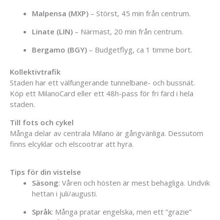
Malpensa (MXP)
– Störst, 45 min från centrum.
Linate (LIN)
– Närmast, 20 min från centrum.
Bergamo (BGY)
– Budgetflyg, ca 1 timme bort.
Kollektivtrafik
Staden har ett välfungerande tunnelbane- och bussnät.
Köp ett MilanoCard eller ett 48h-pass för fri färd i hela
staden.
Till fots och cykel
Många delar av centrala Milano är gångvänliga. Dessutom
finns elcyklar och elscootrar att hyra.
Tips för din vistelse
Säsong
: Våren och hösten är mest behagliga. Undvik
hettan i juli/augusti.
Språk
: Många pratar engelska, men ett ”grazie”