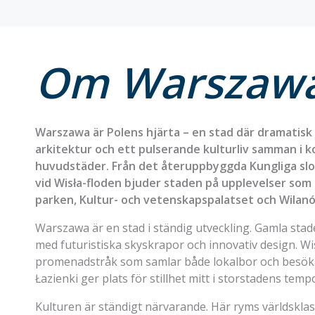
Om Warszaw
Warszawa är Polens hjärta – en stad där dramatisk 
arkitektur och ett pulserande kulturliv samman i 
huvudstäder. Från det återuppbyggda Kungliga slott
vid Wisła-floden bjuder staden på upplevelser som ö
parken, Kultur- och vetenskapspalatset och Wilanó
Warszawa är en stad i ständig utveckling. Gamla stade
med futuristiska skyskrapor och innovativ design. W
promenadstråk som samlar både lokalbor och besöka
Łazienki ger plats för stillhet mitt i storstadens temp
Kulturen är ständigt närvarande. Här ryms världskl