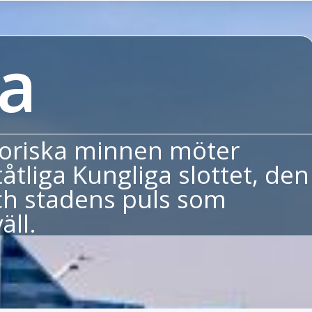
a
toriska minnen möter
tliga Kungliga slottet, den
och stadens puls som
äll.