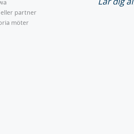
Lär dig 
awa
eller partner
oria möter