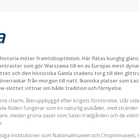
a
historia möter framtidsoptimism. Här flätas kunglig glan
kontraster som gör Warszawa till en av Europas mest dyna
et och den historiska Gamla stadens torg till den glittr
verraskar från morgon till natt. Ikoniska platser som Łaz
w-slottet vittnar om både tradition och förnyelse.
ns charm, återuppbyggd efter krigets förstörelse, står sida
isła-floden fungerar som en naturlig pulsåder, med stränder
re, medan gröna oaser som Saski-trädgården och de vidst
o.
assiga institutioner som Nationalmuseet och Chopinmuseet,