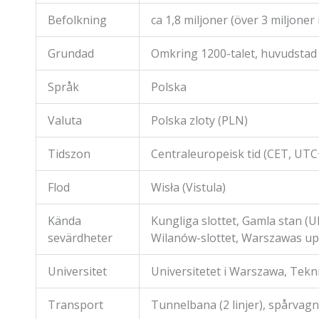
Befolkning
ca 1,8 miljoner (över 3 miljoner
Grundad
Omkring 1200-talet, huvudstad
Språk
Polska
Valuta
Polska zloty (PLN)
Tidszon
Centraleuropeisk tid (CET, UT
Flod
Wisła (Vistula)
Kända
Kungliga slottet, Gamla stan (
sevärdheter
Wilanów-slottet, Warszawas 
Universitet
Universitetet i Warszawa, Tekni
Transport
Tunnelbana (2 linjer), spårvagn