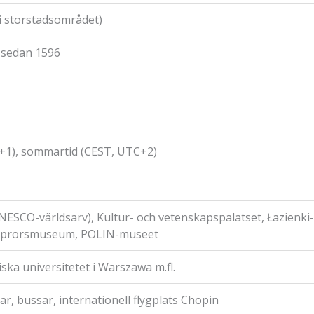
 i storstadsområdet)
 sedan 1596
C+1), sommartid (CEST, UTC+2)
UNESCO-världsarv), Kultur- och vetenskapspalatset, Łazienki
upprorsmuseum, POLIN-museet
ska universitetet i Warszawa m.fl.
ar, bussar, internationell flygplats Chopin