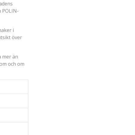
tadens
h POLIN-
aker i
tsikt över
a mer än
, om och om