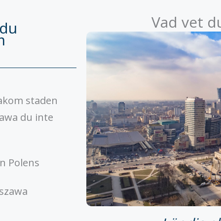
Vad vet 
 du
m
bakom staden
zawa du inte
n Polens
rszawa