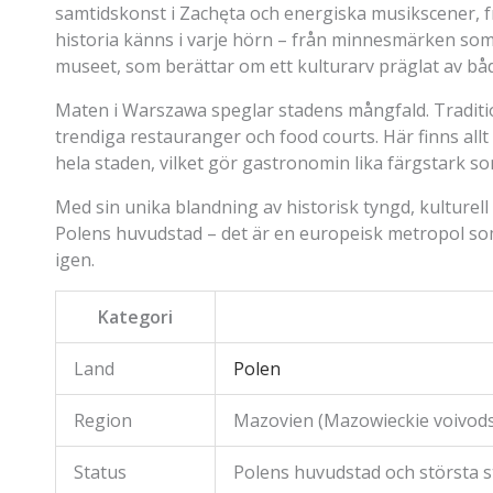
samtidskonst i Zachęta och energiska musikscener, fr
historia känns i varje hörn – från minnesmärken so
museet, som berättar om ett kulturarv präglat av bå
Maten i Warszawa speglar stadens mångfald. Traditio
trendiga restauranger och food courts. Här finns allt
hela staden, vilket gör gastronomin lika färgstark s
Med sin unika blandning av historisk tyngd, kulture
Polens huvudstad – det är en europeisk metropol so
igen.
Kategori
Land
Polen
Region
Mazovien (Mazowieckie voivod
Status
Polens huvudstad och största s