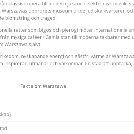
ån klassisk opera till modern jazz och elektronisk musik. S
m Warszawas upprorets museum till de judiska kvarteren oc
de blomstring och tragedi.
nella rätter som bigos och pierogi möter internationella sm
 från mysiga caféer i Gamla stan till moderna takbarer med u
om Warszawa självt.
ll rikedom, nyskapande energi och gästfri värme är Warszaw
m inspirerar, utmanar och välkomnar. En stad att upptäcka
Fakta om Warszawa
skap)
tad