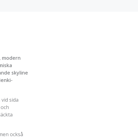
s, modern
miska
ande skyline
ienki-
 vid sida
 och
räckta
 men också