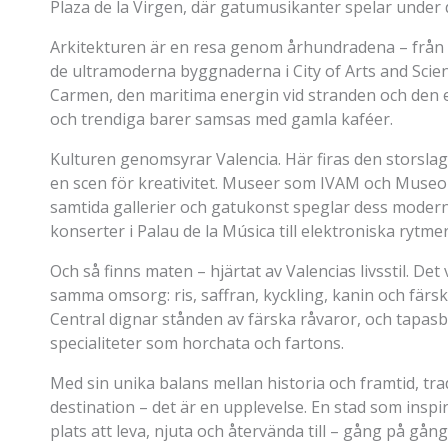
Plaza de la Virgen, där gatumusikanter spelar under
Arkitekturen är en resa genom århundradena – från 
de ultramoderna byggnaderna i City of Arts and Scien
Carmen, den maritima energin vid stranden och den e
och trendiga barer samsas med gamla kaféer.
Kulturen genomsyrar Valencia. Här firas den storslagn
en scen för kreativitet. Museer som IVAM och Museo d
samtida gallerier och gatukonst speglar dess moderna 
konserter i Palau de la Música till elektroniska ryt
Och så finns maten – hjärtat av Valencias livsstil. Det
samma omsorg: ris, saffran, kyckling, kanin och fär
Central dignar stånden av färska råvaror, och tapasba
specialiteter som horchata och fartons.
Med sin unika balans mellan historia och framtid, tr
destination – det är en upplevelse. En stad som inspi
plats att leva, njuta och återvända till – gång på gång