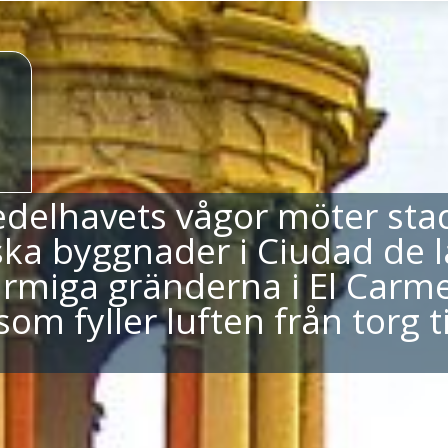
edelhavets vågor möter st
ska byggnader i Ciudad de l
harmiga gränderna i El Carm
m fyller luften från torg ti