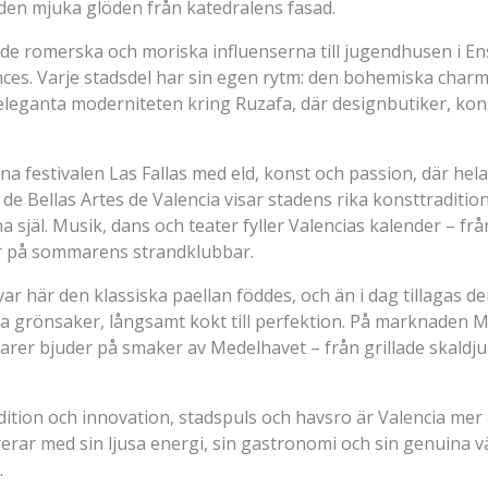
 den mjuka glöden från katedralens fasad.
de romerska och moriska influenserna till jugendhusen i E
ces. Varje stadsdel har sin egen rytm: den bohemiska charme
leganta moderniteten kring Ruzafa, där designbutiker, kons
a festivalen Las Fallas med eld, konst och passion, där hela
e Bellas Artes de Valencia visar stadens rika konsttraditi
själ. Musik, dans och teater fyller Valencias kalender – frå
mer på sommarens strandklubbar.
 var här den klassiska paellan föddes, och än i dag tillagas 
ska grönsaker, långsamt kokt till perfektion. På marknaden 
rer bjuder på smaker av Medelhavet – från grillade skaldjur 
adition och innovation, stadspuls och havsro är Valencia mer
rerar med sin ljusa energi, sin gastronomi och sin genuina 
.