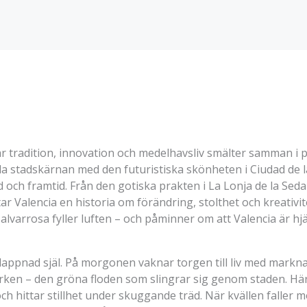
är tradition, innovation och medelhavsliv smälter samman i 
a stadskärnan med den futuristiska skönheten i Ciudad de l
och framtid. Från den gotiska prakten i La Lonja de la Seda t
ar Valencia en historia om förändring, stolthet och kreativit
lvarrosa fyller luften – och påminner om att Valencia är hjä
slappnad själ. På morgonen vaknar torgen till liv med mark
rken – den gröna floden som slingrar sig genom staden. Här
och hittar stillhet under skuggande träd. När kvällen faller 