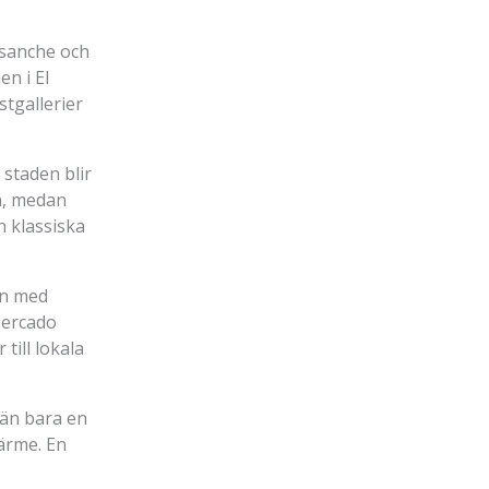
nsanche och
n i El
tgallerier
 staden blir
on, medan
n klassiska
den med
Mercado
till lokala
 än bara en
värme. En