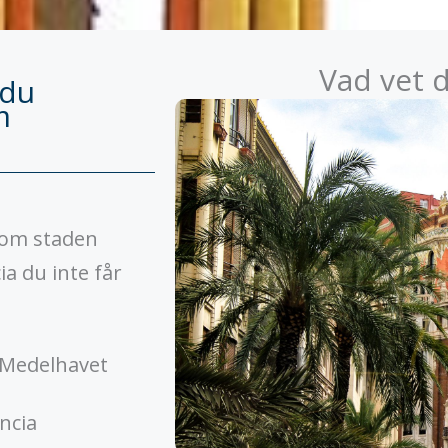
Vad vet 
 du
m
akom staden
ia du inte får
n Medelhavet
encia