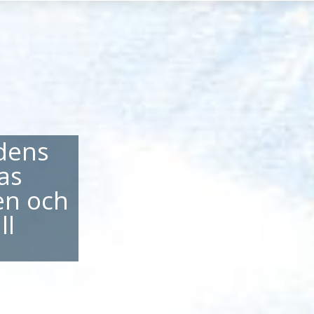
adens
as
en och
ll