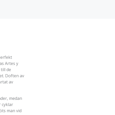
perfekt
as Artes y
ill de
et. Doften av
rtat av
nader, medan
 cyklar
möts man vid