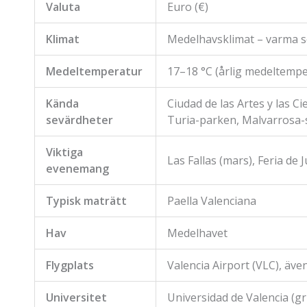
Valuta
Euro (€)
Klimat
Medelhavsklimat – varma so
Medeltemperatur
17–18 °C (årlig medeltempe
Kända
Ciudad de las Artes y las Ci
sevärdheter
Turia-parken, Malvarrosa-
Viktiga
Las Fallas (mars), Feria de 
evenemang
Typisk maträtt
Paella Valenciana
Hav
Medelhavet
Flygplats
Valencia Airport (VLC), äv
Universitet
Universidad de Valencia (g