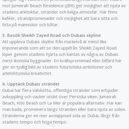
mot Jumeirah Beach Residence (JBR) ger möjlighet att njuta av
stadens arkitektur, stränder och livliga atmosfär. Här finns
kaféer, strandpromenader och möjlighet att bara sitta och
titta på människor och båtar.
5. Besök Sheikh Zayed Road och Dubais skyline
Att uppleva Dubais skyline från marknivå är minst lika
imponerande som att se den uppifrån. Sheikh Zayed Road
löper genom stadens hjärta och kantas av några av Dubais
mest ikoniska byggnader. En kvällspromenad eller bilfärd här
ger en tydlig bild av stadens futuristiska ambitioner och
arkitektoniska kreativitet.
6. Upptäck Dubais stränder
Dubai har flera välskötta, offentliga stränder som erbjuder
avkoppling och vacker utsikt över Persiska viken. Jumeirah
Beach, Kite Beach och La Mer är populära alternativ. Här kan
man bada, promenera längs stranden eller bara njuta av solen.
Stränderna ger en mer avslappnad sida av Dubai, långt från
stadens tempo och höga tempo.