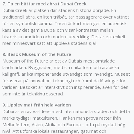
7. Ta en båttur med abra i Dubai Creek
Dubai Creek är platsen där stadens historia började. En
traditionell abra, en liten träbåt, tar passagerare över vattnet
för en symbolisk summa. Turen är kort men ger en autentisk
känsla av det gamla Dubai och visar kontrasten mellan
historiska områden och modern utveckling. Det är ett enkelt
men minnesvärt sätt att uppleva stadens själ.
8. Besök Museum of the Future
Museum of the Future är ett av Dubais mest omtalade
landmärken. Byggnaden, med sin unika form och arabiska
kalligrafi, är lika imponerande utvändigt som invändigt. Museet
fokuserar på innovation, teknologi och framtida lösningar för
världen. Besöket är interaktivt och inspirerande, även för den
som inte är teknikintresserad.
9. Upplev mat från hela världen
Dubai är en av världens mest internationella städer, och detta
märks tydligt i matkulturen. Här kan man prova rätter från
Mellanöstern, Asien, Afrika och Europa – ofta på mycket hög
nivå. Att utforska lokala restauranger, gatumat och