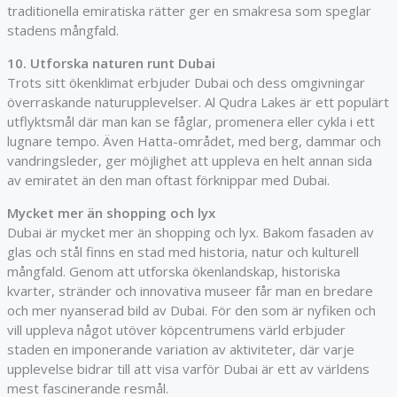
traditionella emiratiska rätter ger en smakresa som speglar
stadens mångfald.
10. Utforska naturen runt Dubai
Trots sitt ökenklimat erbjuder Dubai och dess omgivningar
överraskande naturupplevelser. Al Qudra Lakes är ett populärt
utflyktsmål där man kan se fåglar, promenera eller cykla i ett
lugnare tempo. Även Hatta-området, med berg, dammar och
vandringsleder, ger möjlighet att uppleva en helt annan sida
av emiratet än den man oftast förknippar med Dubai.
Mycket mer än shopping och lyx
Dubai är mycket mer än shopping och lyx. Bakom fasaden av
glas och stål finns en stad med historia, natur och kulturell
mångfald. Genom att utforska ökenlandskap, historiska
kvarter, stränder och innovativa museer får man en bredare
och mer nyanserad bild av Dubai. För den som är nyfiken och
vill uppleva något utöver köpcentrumens värld erbjuder
staden en imponerande variation av aktiviteter, där varje
upplevelse bidrar till att visa varför Dubai är ett av världens
mest fascinerande resmål.