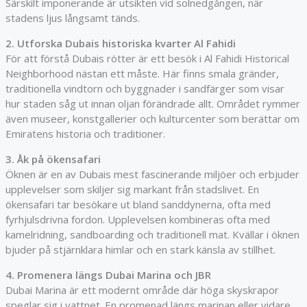
Särskilt imponerande är utsikten vid solnedgången, när
stadens ljus långsamt tänds.
2. Utforska Dubais historiska kvarter Al Fahidi
För att förstå Dubais rötter är ett besök i Al Fahidi Historical
Neighborhood nästan ett måste. Här finns smala gränder,
traditionella vindtorn och byggnader i sandfärger som visar
hur staden såg ut innan oljan förändrade allt. Området rymmer
även museer, konstgallerier och kulturcenter som berättar om
Emiratens historia och traditioner.
3. Åk på ökensafari
Öknen är en av Dubais mest fascinerande miljöer och erbjuder
upplevelser som skiljer sig markant från stadslivet. En
ökensafari tar besökare ut bland sanddynerna, ofta med
fyrhjulsdrivna fordon. Upplevelsen kombineras ofta med
kamelridning, sandboarding och traditionell mat. Kvällar i öknen
bjuder på stjärnklara himlar och en stark känsla av stillhet.
4. Promenera längs Dubai Marina och JBR
Dubai Marina är ett modernt område där höga skyskrapor
speglar sig i vattnet. En promenad längs marinan eller vidare