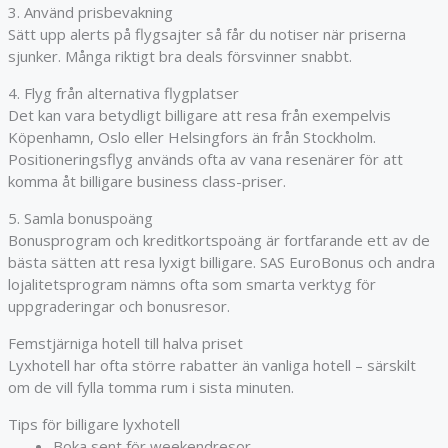
3. Använd prisbevakning
Sätt upp alerts på flygsajter så får du notiser när priserna
sjunker. Många riktigt bra deals försvinner snabbt.
4. Flyg från alternativa flygplatser
Det kan vara betydligt billigare att resa från exempelvis
Köpenhamn, Oslo eller Helsingfors än från Stockholm.
Positioneringsflyg används ofta av vana resenärer för att
komma åt billigare business class-priser.
5. Samla bonuspoäng
Bonusprogram och kreditkortspoäng är fortfarande ett av de
bästa sätten att resa lyxigt billigare. SAS EuroBonus och andra
lojalitetsprogram nämns ofta som smarta verktyg för
uppgraderingar och bonusresor.
Femstjärniga hotell till halva priset
Lyxhotell har ofta större rabatter än vanliga hotell – särskilt
om de vill fylla tomma rum i sista minuten.
Tips för billigare lyxhotell
Boka sent för weekendresor