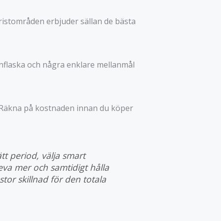
uristområden erbjuder sällan de bästa
nflaska och några enklare mellanmål
er. Räkna på kostnaden innan du köper
t period, välja smart
eva mer och samtidigt hålla
or skillnad för den totala