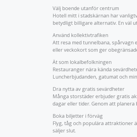
Välj boende utanför centrum
Hotell mitt i stadskärnan har vanlig
betydligt billigare alternativ. En väl 
Använd kollektivtrafiken
Att resa med tunnelbana, spårvagn el
eller veckokort som ger obegränsade r
Ät som lokalbefolkningen
Restauranger nära kända sevärdheter 
Luncherbjudanden, gatumat och mind
Dra nytta av gratis sevärdheter
Många storstäder erbjuder gratis akt
dagar eller tider. Genom att planera
Boka biljetter i förväg
Flyg, tåg och populära attraktioner ä
säljer slut.