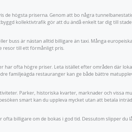
tvis de högsta priserna. Genom att bo några tunnelbanestati
utbyggd kollektivtrafik gör att du ändå enkelt tar dig till sta
ler buss är nästan alltid billigare än taxi. Många europeis
esor till ett förmånligt pris.
har ofta högre priser. Leta istället efter områden där loka
re familjeägda restauranger kan ge både bättre matupplev
iviteter. Parker, historiska kvarter, marknader och vissa mu
 besöken smart kan du uppleva mycket utan att betala inträd
r ofta billigare om de bokas i god tid. Dessutom slipper du l