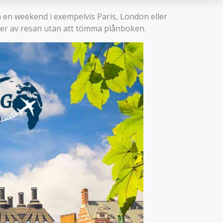
n en weekend i exempelvis Paris, London eller
mer av resan utan att tömma plånboken.