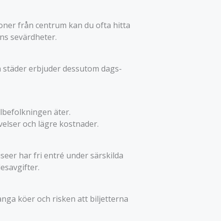
oner från centrum kan du ofta hitta
dens sevärdheter.
ka städer erbjuder dessutom dags-
lbefolkningen äter.
elser och lägre kostnader.
seer har fri entré under särskilda
esavgifter.
ånga köer och risken att biljetterna