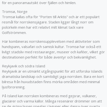
för en panoramautsikt över fjällen och himlen.
Tromsø, Norge
Tromsø
kallas ofta för “Porten till Arktis” och är ett populärt
resmål för norrskensjägare. Staden ligger långt norr om
polcirkeln men har ett relativt milt klimat tack vare
Golfströmmen.
Här kombineras norrskensupplevelsen med aktiviteter som
hundspann, valsafari och samisk kultur. Tromsø har också ett
livligt stadsliv med restauranger, museer och kaféer, vilket gör
destinationen perfekt för både äventyr och bekvämlighet.
Reykjavik och södra Island
Reykjavik
är en utmärkt utgångspunkt för att utforska Islands
dramatiska landskap och samtidigt jaga norrsken. Bara en kort
bilresa från huvudstaden finns mörka områden med minimal
ljusförorening.
På Island kan norrsken kombineras med gejsrar, vulkaner,
glaciärer och varma källor. Många resenärer drömmer om att
se de gröna ljusen speglas i laguner eller dansa över svarta