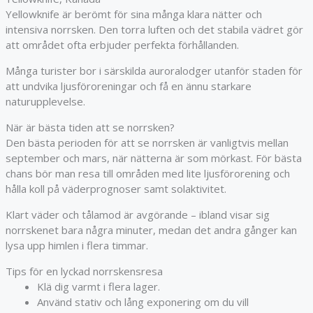
Yellowknife
är berömt för sina många klara nätter och
intensiva norrsken. Den torra luften och det stabila vädret gör
att området ofta erbjuder perfekta förhållanden.
Många turister bor i särskilda auroralodger utanför staden för
att undvika ljusföroreningar och få en ännu starkare
naturupplevelse.
När är bästa tiden att se norrsken?
Den bästa perioden för att se norrsken är vanligtvis mellan
september och mars, när nätterna är som mörkast. För bästa
chans bör man resa till områden med lite ljusförorening och
hålla koll på väderprognoser samt solaktivitet.
Klart väder och tålamod är avgörande – ibland visar sig
norrskenet bara några minuter, medan det andra gånger kan
lysa upp himlen i flera timmar.
Tips för en lyckad norrskensresa
Klä dig varmt i flera lager.
Använd stativ och lång exponering om du vill