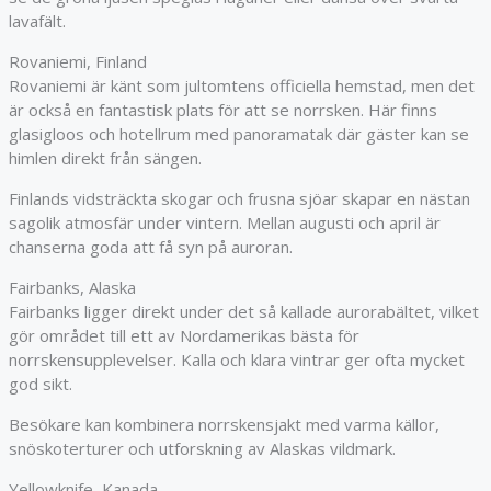
lavafält.
Rovaniemi, Finland
Rovaniemi
är känt som jultomtens officiella hemstad, men det
är också en fantastisk plats för att se norrsken. Här finns
glasigloos och hotellrum med panoramatak där gäster kan se
himlen direkt från sängen.
Finlands vidsträckta skogar och frusna sjöar skapar en nästan
sagolik atmosfär under vintern. Mellan augusti och april är
chanserna goda att få syn på auroran.
Fairbanks, Alaska
Fairbanks
ligger direkt under det så kallade aurorabältet, vilket
gör området till ett av Nordamerikas bästa för
norrskensupplevelser. Kalla och klara vintrar ger ofta mycket
god sikt.
Besökare kan kombinera norrskensjakt med varma källor,
snöskoterturer och utforskning av Alaskas vildmark.
Yellowknife, Kanada