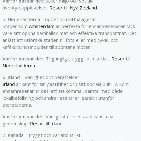
Varför passar det:
Säker miljö och sociala
äventyrsupplevelser.
Resor till Nya Zeeland
.
5. Nederländerna – öppet och lättnavigerat
Städer som
Amsterdam
är perfekta för ensamresenärer tack
vare sitt öppna samhällsklimat och effektiva transportnät. Det
är lätt att utforska staden till fots eller med cykel, och
kafékulturen inbjuder till spontana möten.
Varför passar det:
Tillgängligt, tryggt och socialt.
Resor till
Nederländerna
.
6. Irland – vänlighet och berättelser
Irland
är känt för sin gästfrihet och sitt sociala pub-liv. Som
ensamresenär är det lätt att komma i samtal med både
lokalbefolkning och andra resenärer, särskilt utanför
storstäderna.
Varför passar det:
Vänlig kultur och stark känsla av
gemenskap.
Resor till Irland
.
7. Kanada – tryggt och variationsrikt