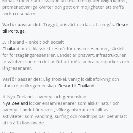
klimat. Städer som Lissabon och Porto erbjuder livliga kaféer,
promenadvänliga kvarter och gott om möjligheter att träffa
andra resenärer.
Varför passar det:
Tryggt, prisvärt och lätt att umgås.
Resor
till Portugal
.
3. Thailand – enkelt och socialt
Thailand
är ett klassiskt resmål för ensamresenärer, särskilt
för förstagångsresenärer. Landet är prisvärt, infrastrukturen
är välutvecklad och det är lätt att möta andra backpackers och
långresenärer.
Varför passar det:
Låg tröskel, vänlig lokalbefolkning och
stark resenärsgemenskap.
Resor till Thailand
.
4. Nya Zeeland – äventyr och gemenskap
Nya Zeeland
lockar ensamresenärer som älskar natur och
äventyr. Landet är säkert, välorganiserat och fullt av
aktiviteter som vandring, surfing och roadtrips där det är lätt
att träffa likasinnade.