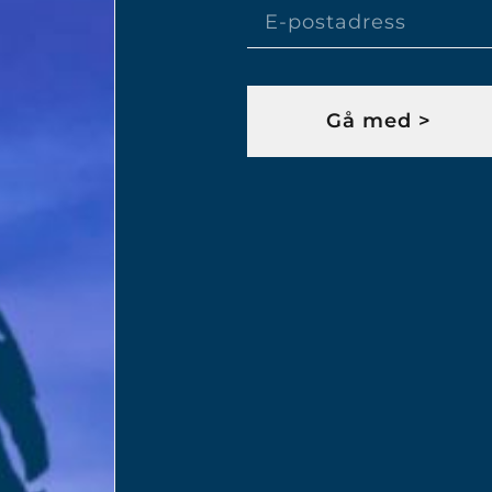
E-
postadress
Gå med >