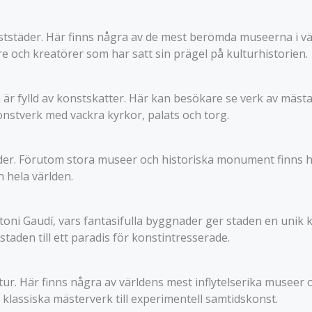
nststäder. Här finns några av de mest berömda museerna i v
re och kreatörer som har satt sin prägel på kulturhistorien.
 är fylld av konstskatter. Här kan besökare se verk av mäst
 konstverk med vackra kyrkor, palats och torg.
er. Förutom stora museer och historiska monument finns hä
n hela världen.
toni Gaudí, vars fantasifulla byggnader ger staden en unik
taden till ett paradis för konstintresserade.
tur. Här finns några av världens mest inflytelserika museer 
 klassiska mästerverk till experimentell samtidskonst.