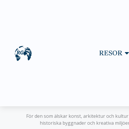
Hoppa
till
innehåll
ÖP
RESOR
För den som älskar konst, arkitektur och kultur
historiska byggnader och kreativa miljöer