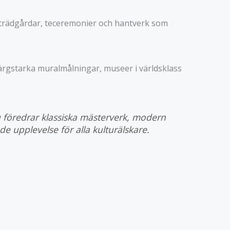
l, trädgårdar, teceremonier och hantverk som
s färgstarka muralmålningar, museer i världsklass
 föredrar klassiska mästerverk, modern
e upplevelse för alla kulturälskare.