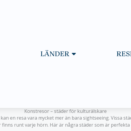
PNA RESOR
ÖPPNA LÄNDER
LÄNDER
RES
Konstresor – städer för kulturälskare
 kan en resa vara mycket mer än bara sightseeing. Vissa st
 finns runt varje hörn. Här är några städer som är perfekta