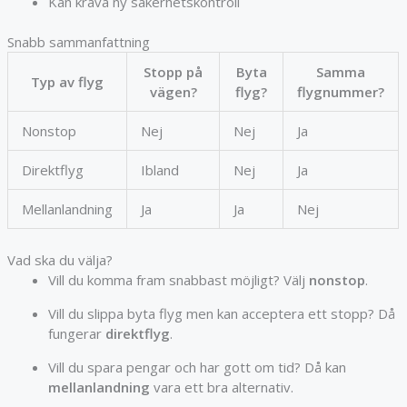
Kan kräva ny säkerhetskontroll
Snabb sammanfattning
Stopp på
Byta
Samma
Typ av flyg
vägen?
flyg?
flygnummer?
Nonstop
Nej
Nej
Ja
Direktflyg
Ibland
Nej
Ja
Mellanlandning
Ja
Ja
Nej
Vad ska du välja?
Vill du komma fram snabbast möjligt? Välj
nonstop
.
Vill du slippa byta flyg men kan acceptera ett stopp? Då
fungerar
direktflyg
.
Vill du spara pengar och har gott om tid? Då kan
mellanlandning
vara ett bra alternativ.