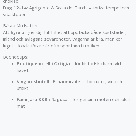
choklad
Dag 12–14:
Agrigento & Scala dei Turchi – antika tempel och
vita klippor
Bästa färdsättet:
Att
hyra bil
ger dig full frihet att upptäcka både kuststäder,
inland och avlägsna sevärdheter. Vägarna är bra, men kör
lugnt – lokala förare är ofta spontana i trafiken.
Boendetips:
Boutiquehotell i Ortigia
– för historisk charm vid
havet
Vingårdshotell i Etnaområdet
– för natur, vin och
utsikt
Familjära B&B i Ragusa
– för genuina möten och lokal
mat