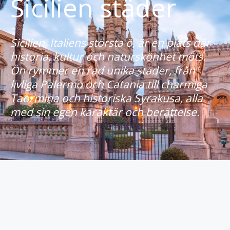
Sicilien städer
Sicilien, Italiens största ö, är en plats där
historia, kultur och naturskönhet möts.
Ön rymmer en rad unika städer, från
livliga Palermo och Catania till charmiga
Taormina och historiska Syrakusa, alla
med sin egen karaktär och berättelse.