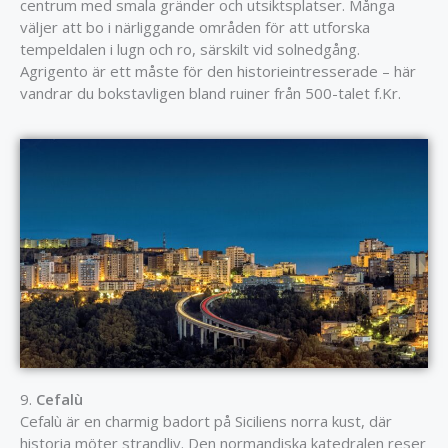
centrum med smala gränder och utsiktsplatser. Många
väljer att bo i närliggande områden för att utforska
tempeldalen i lugn och ro, särskilt vid solnedgång.
Agrigento är ett måste för den historieintresserade – här
vandrar du bokstavligen bland ruiner från 500-talet f.Kr.
9.
Cefalù
Cefalù är en charmig badort på Siciliens norra kust, där
historia möter strandliv. Den normandiska katedralen reser