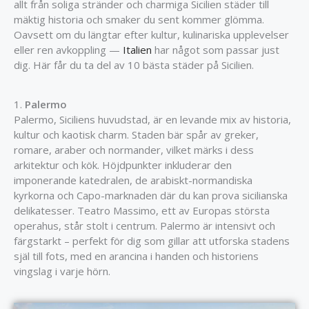
allt från soliga stränder och charmiga Sicilien städer till
mäktig historia och smaker du sent kommer glömma.
Oavsett om du längtar efter kultur, kulinariska upplevelser
eller ren avkoppling —
Italien
har något som passar just
dig. Här får du ta del av 10 bästa städer på Sicilien.
1.
Palermo
Palermo, Siciliens huvudstad, är en levande mix av historia,
kultur och kaotisk charm. Staden bär spår av greker,
romare, araber och normander, vilket märks i dess
arkitektur och kök. Höjdpunkter inkluderar den
imponerande katedralen, de arabiskt-normandiska
kyrkorna och Capo-marknaden där du kan prova sicilianska
delikatesser. Teatro Massimo, ett av Europas största
operahus, står stolt i centrum. Palermo är intensivt och
färgstarkt – perfekt för dig som gillar att utforska stadens
själ till fots, med en arancina i handen och historiens
vingslag i varje hörn.