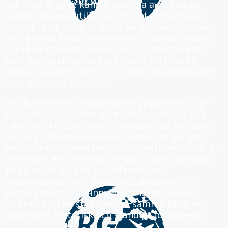
och Aker Brygge kantas gatorna av trendiga
kaféer, designbutiker, street art och gallerier
som speglar stadens kreativa själ. Men Oslo är
mer än sina kända sevärdheter – staden bjuder
också på rofyllda parker som Frognerparken
med Vigelands unika skulpturer, pittoreska
holmar i Oslofjorden och historiska landmärken
som Akershus fästning.
Det kulinariska utbudet är en upplevelse i sig –
från norska klassiker som färsk torsk, lax och
räkor direkt från fjorden till moderna nordiska
rätter på Michelinbelönade restauranger som
reflekterar stadens innovativa matkonst. Oslo är
dessutom ett centrum för kultur och nöje med
en kalender fylld av musikfestivaler,
utomhuskonserter, konstutställningar och
julmarknader. Här finns alltid något nytt att
upptäcka – i en stad som på samma gång är
naturnära, historisk och ständigt föränderlig.