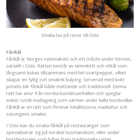
Smaka lax på resor till Oslo
Fårikål
Fårikål är Norges nationalrätt och ett måste under hösten,
särskilt i Oslo. Rätten består av lammkött och vitkål som
långsamt kokas tillsammans med hel svartpeppar, vilket
skapar en fyllig och smakrik buljong. Serverad med kokt
potatis blir fårikål både mättande och traditionell. Denna
rätt har anor från norska bondesamhällen och speglar
enkel, rustik matlagning som värmer under kalla höstkvällar.
Fårikål är en rätt som förenar lokalhistoria, matkultur och
säsongens smaker.
I Oslo kan du smaka fårikål på restauranger som
specialiserar sig på nordisk husmanskost, eller under
höstfestivaler som lyfter fram traditionella rätter.