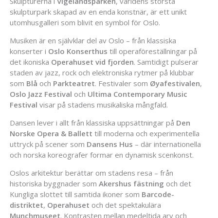
Skulpturerna i
Vigelandsparken
, världens största
skulpturpark skapad av en enda konstnär, är ett unikt
utomhusgalleri som blivit en symbol för Oslo.
Musiken är en självklar del av Oslo – från klassiska
konserter i
Oslo Konserthus
till operaföreställningar på
det ikoniska
Operahuset vid fjorden
. Samtidigt pulserar
staden av jazz, rock och elektroniska rytmer på klubbar
som
Blå
och
Parkteatret
. Festivaler som
Øyafestivalen
,
Oslo Jazz Festival
och
Ultima Contemporary Music
Festival
visar på stadens musikaliska mångfald.
Dansen lever i allt från klassiska uppsättningar på
Den
Norske Opera & Ballett
till moderna och experimentella
uttryck på scener som
Dansens Hus
– där internationella
och norska koreografer formar en dynamisk scenkonst.
Oslos arkitektur berättar om stadens resa – från
historiska byggnader som
Akershus fästning
och det
Kungliga slottet till samtida ikoner som
Barcode-
distriktet
,
Operahuset
och det spektakulära
Munchmuseet
. Kontrasten mellan medeltida arv och