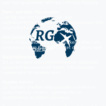
vyer och spännande inblickar i Norges historia.
Fram- och Kon-Tiki-museet
Lär dig mer om Norges polar- och
upptäckarhistoria genom unika expeditioner och
originalfarkoster.
Karl Johans gate
Oslos livliga huvudgata med butiker, caféer och
landmärken som Kungliga slottet och Stortinget.
Nasjonalmuseet
Ett av Nordens största konstmuseer med både
norsk och internationell konst, från klassiska
mästerverk till samtida verk.
Bygdøy halvön
Ett idylliskt område med stränder och flera av
Oslos främsta museer – perfekt för en
kombination av kultur och natur.