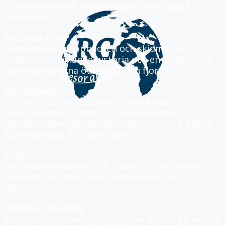
Gustav Vigeland, en av Norges mest kända
konstnärer.
Holmenkollen
Den ikoniska hoppbacken och skidmuseet
erbjuder spännande historia och en av de bästa
panoramavyerna över Oslo och fjorden.
Grünerløkka
En bohemisk stadsdel fylld med kaféer,
vintagebutiker, street art och en kreativ
atmosfär som gör området till en favorit bland
både lokalbor och besökare.
Oslofjorden
Utforska öarna med båt, bada på sommaren
eller njut av pittoreska promenader längs
vattnet.
Akershus fästning
En historisk medeltidsborg som bjuder på vackra