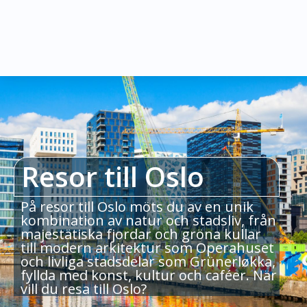
Resor till Oslo
På resor till Oslo möts du av en unik
kombination av natur och stadsliv, från
majestätiska fjordar och gröna kullar
till modern arkitektur som Operahuset
och livliga stadsdelar som Grünerløkka,
fyllda med konst, kultur och caféer. När
vill du resa till Oslo?