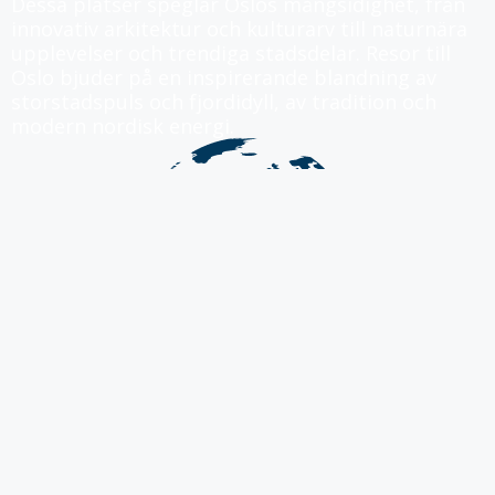
Dessa platser speglar Oslos mångsidighet, från
innovativ arkitektur och kulturarv till naturnära
upplevelser och trendiga stadsdelar. Resor till
Oslo bjuder på en inspirerande blandning av
storstadspuls och fjordidyll, av tradition och
modern nordisk energi.