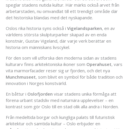
speglar stadens nutida kultur. Här märks också arvet från
arbetarstaden, nu omvandlat till ett trendigt område där
det historiska blandas med det nyskapande.
Oslos rika historia syns också i
Vigelandsparken
, en av
världens största skulpturparker skapad av en enda
konstnär, Gustav Vigeland, där varje verk berättar en
historia om människans livscykel.
För den som vill utforska den moderna sidan av stadens
kulturarv finns arkitektoniska ikoner som
Operahuset
, vars
vita marmorfacader reser sig ur fjorden, och det nya
Munchmuseet
, som blivit en symbol för både tradition och
innovation i Norges konstvärld.
En båttur i
Oslofjorden
visar stadens unika förmåga att
förena urbant stadsliv med naturnära upplevelser – en
kontrast som gör Oslo till en stad olik alla andra i Norden.
Från medeltida borgar och kungliga palats till futuristisk
arkitektur och samtida kultur – Oslo erbjuder en