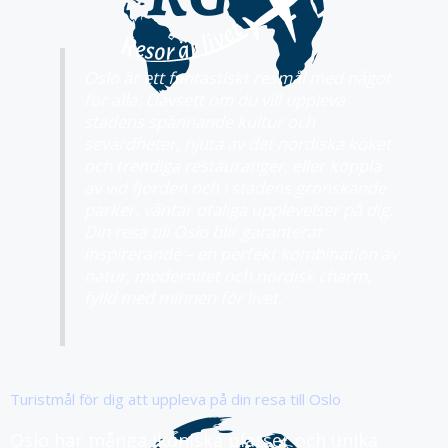
Oslo är ett fantastiskt resmål med något
för alla. Oavsett om du vill uppleva
stadens spännande kultur och
sevärdheter, njuta av det nordiska köket
och trendiga restauranger, eller koppla
av vid fjorden och i stadens grönskande
parker, väntar otaliga upplevelser på dig.
Din resa till Oslo blir garanterat
inspirerande – en perfekt kombination av
natur, modernitet och nordisk charm,
fylld med minnen för livet.
Turistmål för dig att uppleva på din resa till Oslo
Oslo har många ikoniska platser och unika