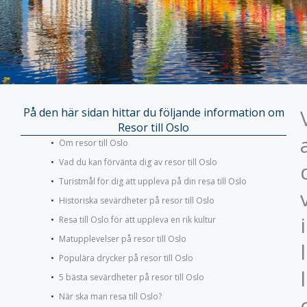
På den här sidan hittar du följande information om
Resor till Oslo
Om resor till Oslo
Vad du kan förvänta dig av resor till Oslo
Turistmål för dig att uppleva på din resa till Oslo
Historiska sevärdheter på resor till Oslo
i
Resa till Oslo för att uppleva en rik kultur
Matupplevelser på resor till Oslo
l
Populära drycker på resor till Oslo
l
5 bästa sevärdheter på resor till Oslo
När ska man resa till Oslo?