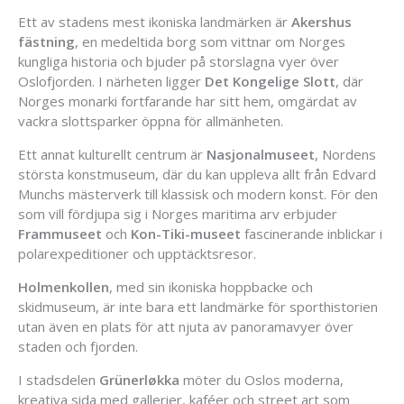
Ett av stadens mest ikoniska landmärken är
Akershus
fästning
, en medeltida borg som vittnar om Norges
kungliga historia och bjuder på storslagna vyer över
Oslofjorden. I närheten ligger
Det Kongelige Slott
, där
Norges monarki fortfarande har sitt hem, omgärdat av
vackra slottsparker öppna för allmänheten.
Ett annat kulturellt centrum är
Nasjonalmuseet
, Nordens
största konstmuseum, där du kan uppleva allt från Edvard
Munchs mästerverk till klassisk och modern konst. För den
som vill fördjupa sig i Norges maritima arv erbjuder
Frammuseet
och
Kon-Tiki-museet
fascinerande inblickar i
polarexpeditioner och upptäcktsresor.
Holmenkollen
, med sin ikoniska hoppbacke och
skidmuseum, är inte bara ett landmärke för sporthistorien
utan även en plats för att njuta av panoramavyer över
staden och fjorden.
I stadsdelen
Grünerløkka
möter du Oslos moderna,
kreativa sida med gallerier, kaféer och street art som