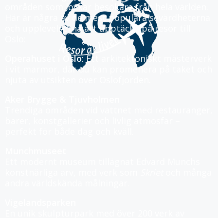
områden som lockar besökare från hela världen.
Här är några av de mest populära sevärdheterna
och upplevelserna att upptäcka på resor till
Oslo:
Operahuset i Oslo
: Ett arkitektoniskt mästerverk
i vit marmor, där du kan promenera på taket och
njuta av utsikten över Oslofjorden.
Aker Brygge & Tjuvholmen
Trendiga områden vid vattnet med restauranger,
barer, konstgallerier och livlig atmosfär –
perfekt för både dag och kväll.
Munchmuseet
Ett modernt museum tillägnat Edvard Munchs
konstnärliga arv, med verk som
Skriet
och många
andra världskända målningar.
Vigelandsparken
En unik skulpturpark med över 200 verk av