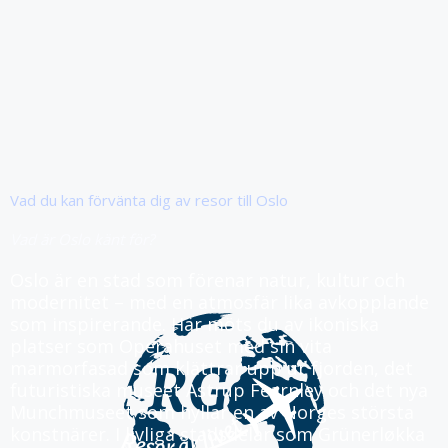
Vad du kan förvänta dig av resor till Oslo
Vad är Oslo känt för?
Oslo är en stad som förenar natur, kultur och
modernitet – med en atmosfär lika avkopplande
som inspirerande. Här möts du av ikoniska
platser som Operahuset med sin vita
marmorfasad som klättrar upp ur fjorden, det
futuristiska museet Astrup Fearnley och det nya
Munchmuseet som hyllar en av Norges största
konstnärer. I livliga stadsdelar som Grünerløkka