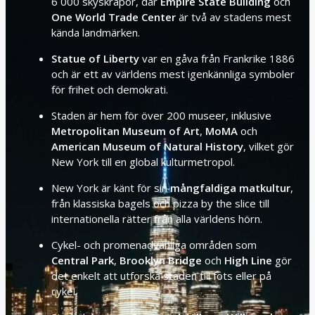
6 000 skyskrapor, där
Empire State Building
och
One World Trade Center
är två av stadens mest
kända landmärken.
Statue of Liberty
var en gåva från Frankrike 1886
och är ett av världens mest igenkännliga symboler
för frihet och demokrati.
Staden är hem för över 200 museer, inklusive
Metropolitan Museum of Art
,
MoMA
och
American Museum of Natural History
, vilket gör
New York till en global kulturmetropol.
New York är känt för sin
mångfaldiga matkultur
,
från klassiska bagels och pizza by the slice till
internationella rätter från alla världens hörn.
Cykel- och promenadvänliga områden som
Central Park
,
Brooklyn Bridge
och
High Line
gör
det enkelt att utforska staden till fots eller på
cykel.