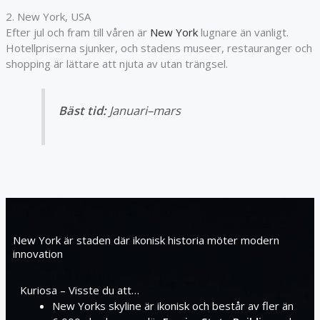
2. New York, USA
Efter jul och fram till våren är
New York
lugnare än vanligt.
Hotellpriserna sjunker, och stadens museer, restauranger och
shopping är lättare att njuta av utan trängsel.
Bäst tid:
Januari–mars
New York är staden där ikonisk historia möter modern
innovation
Kuriosa – Visste du att…
New Yorks skyline är ikonisk och består av fler än