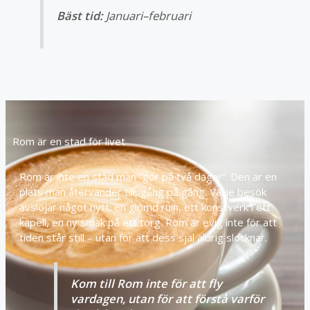
Bäst tid:
Januari–februari
Rom är en stad för livet
Rom är inte en stad man ”gör på två dagar”. Den är en
plats man återvänder till, gång på gång. Varje besök
avslöjar något nytt: en glömd ruin, ett konstverk i ett
kapell, en ny smak på ett torg. Rom är evig inte för att
tiden står still – utan för att dess själ aldrig slocknar.
Kom till Rom inte för att fly
vardagen, utan för att förstå varför