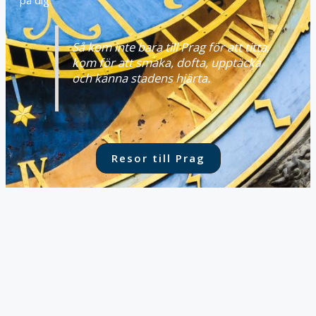
på dig.
Så kom inte bara till Prag för att titta,
kom för att smaka, dofta, upptäcka
och känna stadens hjärta.
Resor till Prag