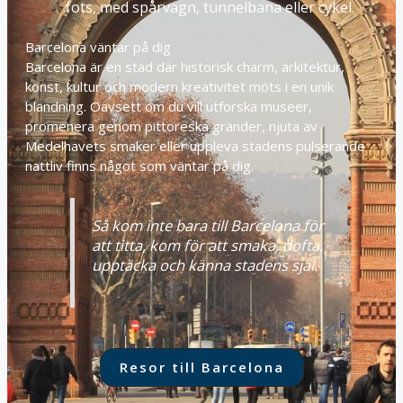
fots, med spårvagn, tunnelbana eller cykel.
Barcelona väntar på dig
Barcelona är en stad där historisk charm, arkitektur,
konst, kultur och modern kreativitet möts i en unik
blandning. Oavsett om du vill utforska museer,
promenera genom pittoreska gränder, njuta av
Medelhavets smaker eller uppleva stadens pulserande
nattliv finns något som väntar på dig.
Så kom inte bara till Barcelona för
att titta, kom för att smaka, dofta,
upptäcka och känna stadens själ.
Resor till Barcelona