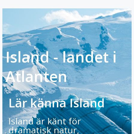
Island - landet i
Atlanten
Lär känna Island
Island är känt för
dramatisk natur,