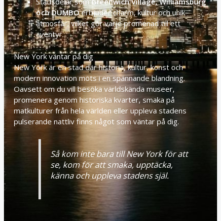
Stadsdelar som
Greenwich Village, Williamsburg
och DUMBO
erbjuder charm, kultur och unik
atmosfär, vilket gör varje promenad till ett
äventyr.
New York väntar på dig
New York är en stad där historia, kultur, konst och
modern innovation möts i en spännande blandning.
Oavsett om du vill besöka världskända museer,
promenera genom historiska kvarter, smaka på
matkulturer från hela världen eller uppleva stadens
pulserande nattliv finns något som väntar på dig.
Så kom inte bara till New York för att
se, kom för att smaka, upptäcka,
känna och uppleva stadens själ.