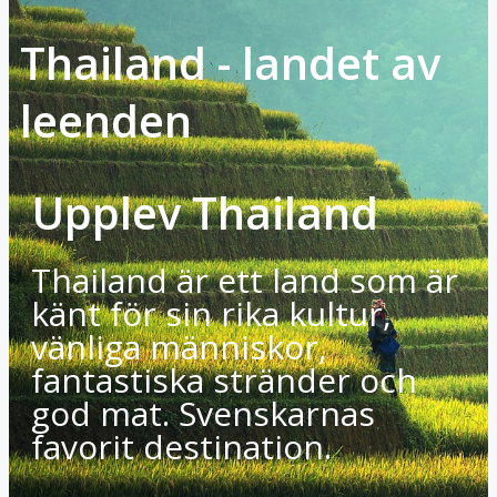
Thailand - landet av
leenden
Upplev Thailand
Thailand är ett land som är
känt för sin rika kultur,
vänliga människor,
fantastiska stränder och
god mat. Svenskarnas
favorit destination.