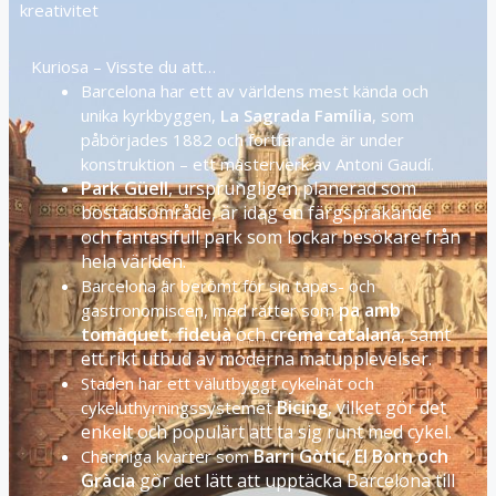
kreativitet
Kuriosa – Visste du att…
Barcelona har ett av världens mest kända och
unika kyrkbyggen,
La Sagrada Família
, som
påbörjades 1882 och fortfarande är under
konstruktion – ett mästerverk av Antoni Gaudí.
Park Güell
, ursprungligen planerad som
bostadsområde, är idag en färgsprakande
och fantasifull park som lockar besökare från
hela världen.
Barcelona är berömt för sin tapas- och
pa amb
gastronomiscen, med rätter som
tomàquet
,
fideuà
och
crema catalana
, samt
ett rikt utbud av moderna matupplevelser.
Staden har ett välutbyggt cykelnät och
Bicing
, vilket gör det
cykeluthyrningssystemet
enkelt och populärt att ta sig runt med cykel.
Barri Gòtic, El Born och
Charmiga kvarter som
Gràcia
gör det lätt att upptäcka Barcelona till