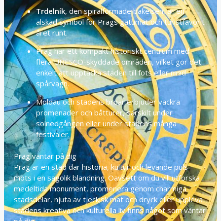
Trdelník
, den spiralformade bakelsen, är en
älskad symbol för Prags gatumat och turistfavorit
året runt.
Prag har ett kompakt historiskt centrum med
flera UNESCO-skyddade områden, vilket gör det
enkelt att upptäcka staden till fots eller med
spårvagn.
Moldau och stadens broar erbjuder vackra
promenader och båtturer, särskilt under
solnedgången eller under stadens många
festivaler.
Prag väntar på dig
Prag är en stad där historia, kultur och levande puls
möts i en sagolik blandning. Oavsett om du vill utforska
medeltida monument, promenera genom charmiga
stadsdelar, njuta av tjeckisk mat och dryck eller uppleva
stadens kreativa och kulturella liv finns något som väntar