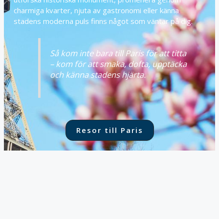
charmiga kvarter, njuta av gastronomi eller känna
stadens moderna puls finns något som väntar på dig.
Så kom inte bara till Paris för att titta
– kom för att smaka, dofta, upptäcka
och känna stadens hjärta.
Resor till Paris