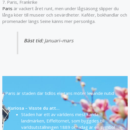
7. Paris, Frankrike
Paris
är vackert året runt, men under lågsäsong slipper du
långa köer till museer och sevärdheter. Kaféer, bokhandlar och
promenader längs Seine känns mer personliga.
Bäst tid:
Januari–mars
Paris är staden där tidlös elegans möter levande nutid
Kuriosa – Visste du att…
Staden har ett av världens mest kända
landmärken, Eiffeltornet, som byggdes till
världsutställningen 1889 och idag är en symbol