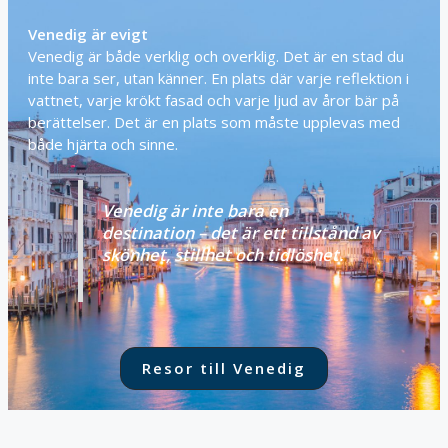
Venedig
är
evigt
Venedig
är
både
verklig
och
overklig.
Det
är
en
stad
du
inte
bara
ser,
utan
känner.
En
plats
där
varje
reflektion
i
vattnet,
varje
krökt
fasad
och
varje
ljud
av
åror
bär
på
berättelser.
Det
är
en
plats
som
måste
upplevas
med
både
hjärta
och
sinne.
Venedig
är
inte
bara
en
destination –
det
är
ett
tillstånd
av
skönhet,
stillhet
och
tidlöshet.
Resor till Venedig