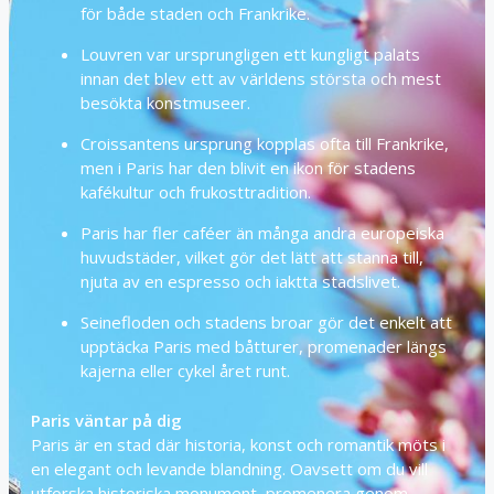
för både staden och Frankrike.
Louvren var ursprungligen ett kungligt palats
innan det blev ett av världens största och mest
besökta konstmuseer.
Croissantens ursprung kopplas ofta till Frankrike,
men i Paris har den blivit en ikon för stadens
kafékultur och frukosttradition.
Paris har fler caféer än många andra europeiska
huvudstäder, vilket gör det lätt att stanna till,
njuta av en espresso och iaktta stadslivet.
Seinefloden och stadens broar gör det enkelt att
upptäcka Paris med båtturer, promenader längs
kajerna eller cykel året runt.
Paris väntar på dig
Paris är en stad där historia, konst och romantik möts i
en elegant och levande blandning. Oavsett om du vill
utforska historiska monument, promenera genom