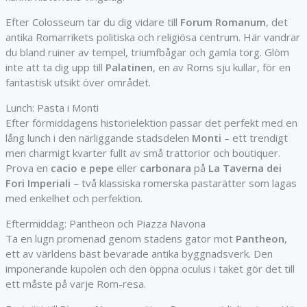
Efter Colosseum tar du dig vidare till
Forum Romanum
, det
antika Romarrikets politiska och religiösa centrum. Här vandrar
du bland ruiner av tempel, triumfbågar och gamla torg. Glöm
inte att ta dig upp till
Palatinen
, en av Roms sju kullar, för en
fantastisk utsikt över området.
Lunch: Pasta i Monti
Efter förmiddagens historielektion passar det perfekt med en
lång lunch i den närliggande stadsdelen
Monti
– ett trendigt
men charmigt kvarter fullt av små trattorior och boutiquer.
Prova en
cacio e pepe
eller
carbonara
på
La Taverna dei
Fori Imperiali
– två klassiska romerska pastarätter som lagas
med enkelhet och perfektion.
Eftermiddag: Pantheon och Piazza Navona
Ta en lugn promenad genom stadens gator mot
Pantheon
,
ett av världens bäst bevarade antika byggnadsverk. Den
imponerande kupolen och den öppna oculus i taket gör det till
ett måste på varje Rom-resa.