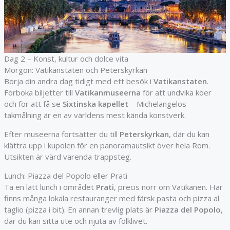
Dag 2 – Konst, kultur och dolce vita
Morgon: Vatikanstaten och Peterskyrkan
Börja din andra dag tidigt med ett besök i
Vatikanstaten
.
Förboka biljetter till
Vatikanmuseerna
för att undvika köer
och för att få se
Sixtinska kapellet
– Michelangelos
takmålning är en av världens mest kända konstverk.
Efter museerna fortsätter du till
Peterskyrkan
, där du kan
klättra upp i kupolen för en panoramautsikt över hela Rom.
Utsikten är värd varenda trappsteg.
Lunch: Piazza del Popolo eller Prati
Ta en lätt lunch i området
Prati
, precis norr om Vatikanen. Här
finns många lokala restauranger med färsk pasta och pizza al
taglio (pizza i bit). En annan trevlig plats är
Piazza del Popolo
,
där du kan sitta ute och njuta av folklivet.