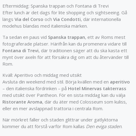
Eftermiddag: Spanska trappan och Fontana di Trevi
Efter lunch är det dags för lite shopping och sightseeing. Gå
längs
Via del Corso
och
Via Condotti
, där internationella
modehus blandas med italienska märken.
Ta sedan en paus vid
Spanska trappan
, ett av Roms mest
fotograferade platser. Härifrån kan du promenera vidare till
Fontana di Trevi
, där traditionen säger att du ska kasta ett
mynt över axeln för att försäkra dig om att du återvänder till
Rom.
Kväll: Aperitivo och middag med utsikt
Avsluta din weekend med stil. Börja kvällen med en
aperitivo
– den italienska fördrinken – på
Hotel Minervas takterrass
med utsikt över Pantheon. För en sista middag kan du välja
Ristorante Aroma
, där du äter med Colosseum som kuliss,
eller en mer avslappnad trattoria i centrala Rom.
När mörkret faller och staden glittrar under gatlyktorna
kommer du att förstå varför Rom kallas
Den eviga staden
.