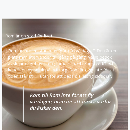
Rom är en stad för livet
Rom är inte en stad man ”gör på två dagar”. Den är en
plats man återvänder till, gång på gång. Varje besök
avslöjar något nytt: en glömd ruin, ett konstverk i ett
kapell, en ny smak på ett torg. Rom är evig inte för att
tiden står still – utan för att dess själ aldrig slocknar.
Kom till Rom inte för att fly
vardagen, utan för att förstå varför
du älskar den.