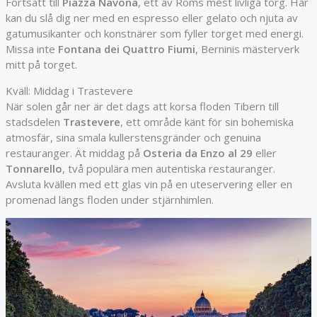
Fortsätt till
Piazza Navona
, ett av Roms mest livliga torg. Här
kan du slå dig ner med en espresso eller gelato och njuta av
gatumusikanter och konstnärer som fyller torget med energi.
Missa inte
Fontana dei Quattro Fiumi
, Berninis mästerverk
mitt på torget.
Kväll: Middag i Trastevere
När solen går ner är det dags att korsa floden Tibern till
stadsdelen
Trastevere
, ett område känt för sin bohemiska
atmosfär, sina smala kullerstensgränder och genuina
restauranger. Ät middag på
Osteria da Enzo al 29
eller
Tonnarello
, två populära men autentiska restauranger.
Avsluta kvällen med ett glas vin på en uteservering eller en
promenad längs floden under stjärnhimlen.