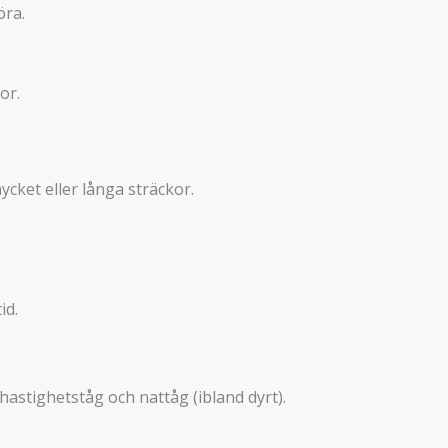
öra.
or.
ycket eller långa sträckor.
id.
hastighetståg och nattåg (ibland dyrt).