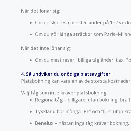
När det lönar sig:
Om du ska resa minst
5 länder på 1–2 veck
Om du gör
långa sträckor
som Paris–Milano
När det inte lönar sig:
Om du mest reser i billiga tågländer, t.ex. P
4. Så undviker du onödiga platsavgifter
Platsbokning kan vara en av de största kostnaderna
Välj tåg som inte kräver platsbokning:
Regionaltåg
– billigare, utan bokning, bra f
Tyskland
har många ”RE” och ”ICE” utan krav
Benelux
– nästan inga tåg kräver bokning.