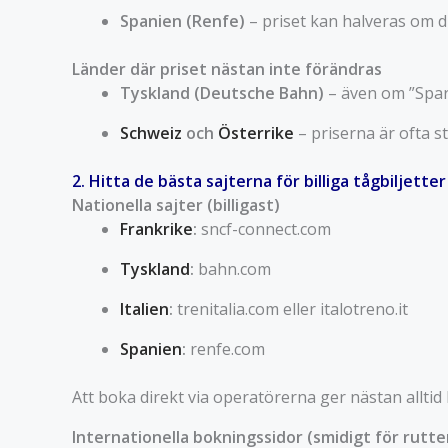
Spanien (Renfe)
– priset kan halveras om du
Länder där priset nästan inte förändras
Tyskland (Deutsche Bahn)
– även om ”Sparpr
Schweiz
och
Österrike
– priserna är ofta st
2. Hitta de bästa sajterna för billiga tågbiljetter
Nationella sajter (billigast)
Frankrike
:
sncf-connect.com
Tyskland
:
bahn.com
Italien
:
trenitalia.com eller italotreno.it
Spanien
:
renfe.com
Att boka direkt via operatörerna ger nästan alltid 
Internationella bokningssidor (smidigt för rutt