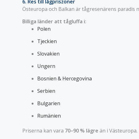
6. Res till lågpriszoner
Östeuropa och Balkan är tågresenärens paradis när
Billiga länder att tågluffa i:
Polen
Tjeckien
Slovakien
Ungern
Bosnien & Hercegovina
Serbien
Bulgarien
Rumänien
Priserna kan vara
70–90 % lägre
än i Västeuropa.